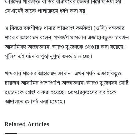
ফরিদের পরিত্যক্ত বাড়ির রান্নাঘরের ভেতর নিয়ে যাওয়া হয়।
সেখানেই তাকে পালাক্রমে ধর্ষণ করা হয়।
এ বিষয়ে বকশীগঞ্জ থানার ভারপ্রাপ্ত কর্মকর্তা (ওসি) খন্দকার
শা‌কের আহা‌ম্মেদ ব‌লেন, গণধর্ষণ মামলার এজাহারভুক্ত চারজন
আসামিসহ অজ্ঞাতনামা আরও দু’জনকে গ্রেপ্তার করা হয়েছে।
পুলিশ এই ঘটনার পুঙ্খানুপুঙ্খ তদন্ত চালাচ্ছে।
খন্দকার শা‌কের আহা‌ম্মেদ জানান- এখন পর্যন্ত এজাহারভুক্ত
চারজন আসামির পাশাপাশি অজ্ঞাতনামা আরও দু’জনসহ মোট
ছয়জনকে গ্রেপ্তার করা হয়েছে। গ্রেপ্তারকৃতদের সবাইকে
আদালতে সোপর্দ করা হয়েছে।
Related Articles