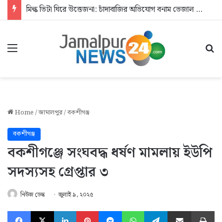
মিল্ক ভিটা ঘিরে উত্তেজনা: চাঁদাবাজির অভিযোগ বনাম ভেজাল দুধের জিডি
Menu
Se
Home
/
জামালপুর
/
বকশীগঞ্জ
বকশীগঞ্জ
বকশীগঞ্জে সংঘবদ্ধ ধর্ষণ মামলায় ইউপি
সদস্যসহ গ্রেপ্তার ৩
নিউজ ডেস্ক
জুলাই ৯, ২০২৫
Facebook
X
LinkedIn
Pinterest
Messenger
WhatsApp
Telegram
Share via Email
Pr