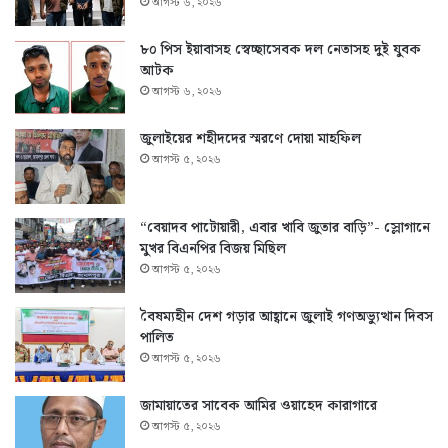
আগস্ট ৬, ২০২৬
৮০ পিস ইয়াবাসহ স্বেচ্ছাসেবক দল নেতাসহ দুই যুবক
আটক
আগস্ট ৬, ২০২৬
জুলাইয়ের শহীদদের স্মরণে দোয়া মাহফিল
আগস্ট ৫, ২০২৬
“বেয়াদব পাটোয়ারী, এবার খাবি জুতার বাড়ি”- স্লোগানে
মুখর বিএনপির বিজয় মিছিল
আগস্ট ৫, ২০২৬
বৈষম্যহীন দেশ গড়ার আহ্বানে জুলাই গণঅভ্যুত্থান দিবস
পালিত
আগস্ট ৫, ২০২৬
জামায়াতের সাবেক আমির ওয়াহেদ কারাগারে
আগস্ট ৫, ২০২৬