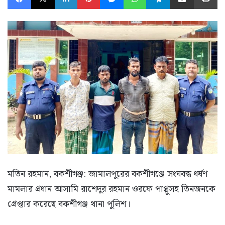
ম‌তিন রহমান, বকশীগঞ্জ: জামালপুরের বকশীগঞ্জে সংঘবদ্ধ ধর্ষণ
মামলার প্রধান আসামি রাশেদুর রহমান ওরফে পাপ্পুসহ তিনজনকে
গ্রেপ্তার করেছে বকশীগঞ্জ থানা পুলিশ।