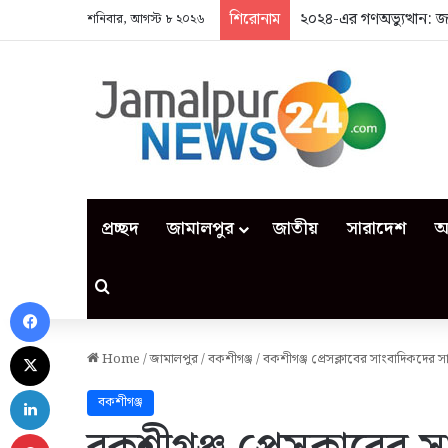
শিরোনাম
২০২৪-এর গণঅভ্যুত্থান: 
শনিবার, আগস্ট ৮ ২০২৬
প্রচ্ছদ
জামালপুর
জাতীয়
সারাদেশ
আ
Search for
Facebook
X
Home
/
জামালপুর
/
বকশীগঞ্জ
/
বকশীগঞ্জ প্রেসক্লাবের সাংবাদিকদের 
LinkedIn
বকশীগঞ্জ
Pinterest