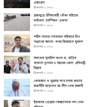
এক্সপ্রেস
আগস্ট ৭, ২০২৬
ব্রহ্মপুত্রে ঐতিহ্যবাহী নৌকা বাইচের
ফাইনাল: চ্যাম্পিয়ন ‘একতা’
আগস্ট ৭, ২০২৬
শহীদ সদ্যের শোকাহত পরিবারে তিন
সন্তানের আলো: কবর জিয়ারতে যুবদল
আগস্ট ৭, ২০২৬
মাদকের সুপারিশ শুনব না, জড়িত
থাকলে ন্যূনতম ৫ বছরের জেল: প্রতিমন্ত্রী
মিল্লাত
আগস্ট ৭, ২০২৬
কোরআন ও সুন্নাহর পথে চলার প্রত্যয়ে
রাজনীতি ছাড়লেন আ.লীগ নেতা রব্বানী
আগস্ট ৬, ২০২৬
ইয়াবাসহ গ্রেপ্তার স্বেচ্ছাসেবক দল নেতা