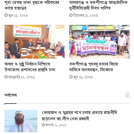
শূন্য রেখায় থাকা বৃদ্ধকে পরিবারের
মাদারগঞ্জ ও বকশীগঞ্জে আন্তর্জাতিক
কাছে হস্তান্তর
দুর্নীতিবিরোধী দিবস পালিত
জুন ১১, ২০২৬
ডিসেম্বর ৯, ২০২৫
অবাধ ও সুষ্ঠু নির্বাচন নিশ্চিতে
বকশীগঞ্জে গৃহবধূ হত্যার বিচার
উপজেলা প্রশাসনের প্রস্তুতি সভা
দাবিতে মানববন্ধন, বিক্ষোভ
জানুয়ারি ১২, ২০২৬
জুন ২১, ২০২৫
সর্বশেষ
কোরআন ও সুন্নাহর পথে চলার প্রত্যয়ে রাজনীতি
ছাড়লেন আ.লীগ নেতা রব্বানী
আগস্ট ৬, ২০২৬