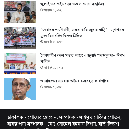
জুলাইয়ের শহীদদের স্মরণে দোয়া মাহফিল
আগস্ট ৫, ২০২৬
“বেয়াদব পাটোয়ারী, এবার খাবি জুতার বাড়ি”- স্লোগানে
মুখর বিএনপির বিজয় মিছিল
আগস্ট ৫, ২০২৬
বৈষম্যহীন দেশ গড়ার আহ্বানে জুলাই গণঅভ্যুত্থান দিবস
পালিত
আগস্ট ৫, ২০২৬
জামায়াতের সাবেক আমির ওয়াহেদ কারাগারে
আগস্ট ৫, ২০২৬
প্রকাশক - শোয়েব হোসেন, সম্পাদক - সাইমুম সাব্বির শোভন,
ব্যবস্থাপনা সম্পাদক - মোঃ সোহেল রহমান রিপন, বার্তা বিভাগ -