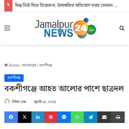
মিল্ক ভিটা ঘিরে উত্তেজনা: চাঁদাবাজির অভিযোগ বনাম ভেজাল দুধের জিডি
Menu
Se
Home
/
জামালপুর
/
বকশীগঞ্জ
বকশীগঞ্জ
বকশীগঞ্জে আহত আলোর পাশে ছাত্রদল
নিউজ ডেস্ক
জুলাই ২৮, ২০২৫
Facebook
X
LinkedIn
Pinterest
Messenger
WhatsApp
Telegram
Share via Email
Pr