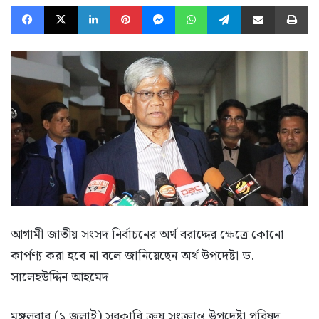
Facebook
X
LinkedIn
Pinterest
Messenger
WhatsApp
Telegram
Share via Email
Pr
আগামী জাতীয় সংসদ নির্বাচনের অর্থ বরাদ্দের ক্ষেত্রে কোনো
কার্পণ্য করা হবে না বলে জানিয়েছেন অর্থ উপদেষ্টা ড.
সালেহউদ্দিন আহমেদ।
মঙ্গলবার (১ জুলাই) সরকারি ক্রয় সংক্রান্ত উপদেষ্টা পরিষদ