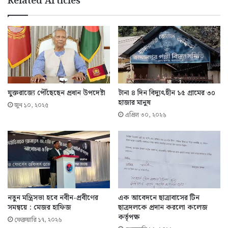
Related Articles
যুক্তরাজ্যে পৌঁছেছেন প্রধান উপদেষ্টা
টানা ৪ দিন বিদ্যুৎহীন ১৫ গ্রামের ৩০
হাজার মানুষ
জুন ১০, ২০২৫
এপ্রিল ৩০, ২০২৬
নতুন মন্ত্রিসভা হবে নবীন-প্রবীণের
এক আবেদনে ছাত্রাবাসের টিন
সমন্বয়ে : মেজর হাফিজ
ছাত্রদলকে প্রদান করলো কলেজ
কর্তৃপক্ষ
ফেব্রুয়ারি ১৭, ২০২৬