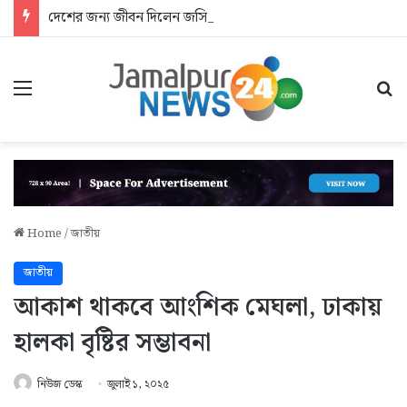
দেশের জন্য জীবন দিলেন জসিম: আশ্রয়হীন শহীদের পরিবার
Menu
Se
Home
/
জাতীয়
জাতীয়
আকাশ থাকবে আংশিক মেঘলা, ঢাকায়
হালকা বৃষ্টির সম্ভাবনা
নিউজ ডেস্ক
জুলাই ১, ২০২৫