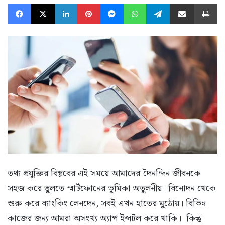
Facebook
X
LinkedIn
Pinterest
Messenger
WhatsApp
Telegram
Share via Email
Pr
তথ্য প্রযুক্তির বিপ্লবের এই সময়ে আমাদের দৈনন্দিন জীবনকে
সহজ করে তুলতে স্মার্টফোনের ভূমিকা অতুলনীয়। বিনোদন থেকে
শুরু করে ব্যাংকিং লেনদেন, সবই এখন হাতের মুঠোয়। বিভিন্ন
কাজের জন্য আমরা অসংখ্য অ্যাপ ইন্সটল করে থাকি। কিন্তু