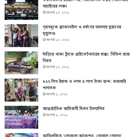
করদাতাদের হয়রানি নয়, সহযোগিতা করাই পিএসআর
যাচাইয়ের লক্ষ্য
আগস্ট ১০, ২০২৬
গৃহবধূকে ব্ল্যাকমেইল ও ধর্ষণের মামলায় দুজনের
মৃত্যুদণ্ড
আগস্ট ১০, ২০২৬
দাঁড়িয়ে থাকা ট্রাকে প্রাইভেটকারের ধাক্কা: সিভিল জজ
নিহত
আগস্ট ১০, ২০২৬
৮১২ পিস ইয়াবা ও নগদ ৪ লাখ টাকা জব্দ: কারবারি
পলাতক
আগস্ট ৯, ২০২৬
আন্তর্জাতিক আদিবাসী দিবস উদযাপিত
আগস্ট ৯, ২০২৬
জাবিপ্রবিতে ‘লোকাল অ্যাকশন, গ্লোবাল গোলস’