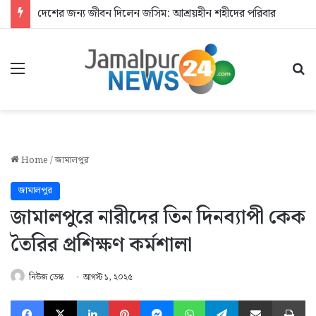
দেশের জন্য জীবন দিলেন জসিম: আশ্রয়হীন শহীদের পরিবার
Menu
Se
Home
/
জামালপুর
জামালপুর
জামালপুরে নারীদের তিন দিনব্যাপী কেক
তৈরির প্রশিক্ষণ কর্মশালা
নিউজ ডেস্ক
আগস্ট ১, ২০২৫
Facebook
X
LinkedIn
Pinterest
Messenger
WhatsApp
Telegram
Share via Email
Pr