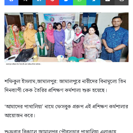
শফিকুল ইসলাম,জামালপুর: জামালপুরে নারীদের বিনামূল্যে তিন
দিনব্যাপী কেক তৈরির প্রশিক্ষণ কর্মশালা শুরু হয়েছে।
‘আমাদের পাথালিয়া’ নামে ফেসবুক গ্ররুপ এই প্রশিক্ষণ কর্মশালার
আয়োজন করে।
শুক্রবার বিকালে জামালপুর পৌরসভার পাথালিয়া এলাকায়