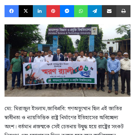
Facebook
X
LinkedIn
Pinterest
Messenger
WhatsApp
Telegram
Share via Email
Pr
মো: মিরাজুল ইসলাম,জাবিপ্রবি: গণঅভ্যুত্থান ছিল এই জাতির
স্বাধীনতা ও ন্যায়ভিত্তিক রাষ্ট্র নির্মাণের ইতিহাসের অবিচ্ছেদ্য
অংশ। বর্তমান প্রজন্মকে সেই চেতনায় উদ্বুদ্ধ হয়ে রাষ্ট্রের সংকট