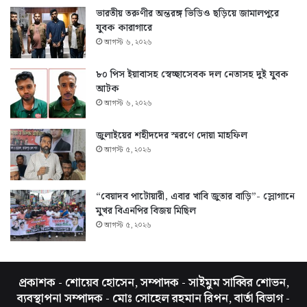
ভারতীয় তরুণীর অন্তরঙ্গ ভিডিও ছড়িয়ে জামালপুরে
যুবক কারাগারে
আগস্ট ৬, ২০২৬
৮০ পিস ইয়াবাসহ স্বেচ্ছাসেবক দল নেতাসহ দুই যুবক
আটক
আগস্ট ৬, ২০২৬
জুলাইয়ের শহীদদের স্মরণে দোয়া মাহফিল
আগস্ট ৫, ২০২৬
“বেয়াদব পাটোয়ারী, এবার খাবি জুতার বাড়ি”- স্লোগানে
মুখর বিএনপির বিজয় মিছিল
আগস্ট ৫, ২০২৬
প্রকাশক - শোয়েব হোসেন, সম্পাদক - সাইমুম সাব্বির শোভন,
ব্যবস্থাপনা সম্পাদক - মোঃ সোহেল রহমান রিপন, বার্তা বিভাগ -