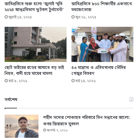
জাবিপ্রবিতে শুরু হলো ‘জুলাই স্মৃতি
জাবিপ্রবিতে ৮০০ শিক্ষার্থীর একসাথে
২০২৪ আন্তঃবিভাগ ফুটবল টুর্নামেন্ট’
মধ্যাহ্নভোজ
জুলাই ১৫, ২০২৫
জুন ২৬, ২০২৫
ছোট ভাইয়ের রডের আঘাতে বড় ভাই
৫৩ মাদ্রাসা ও এতিমখানায় সৌদির
নিহত, বাদী হয়ে মায়ের মামলা
খেজুর বিতরণ
মার্চ ৮, ২০২৬
মার্চ ১৪, ২০২৬
সর্বশেষ
শহীদ সদ্যের শোকাহত পরিবারে তিন সন্তানের আলো:
কবর জিয়ারতে যুবদল
আগস্ট ৭, ২০২৬