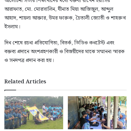
আলোচনা সভায় শিক্ষার্থীদের মধ্যে বক্তব্য রাখেন ইয়াসির
আরাফাত, মো. মোরসালিন, যীনাত মিয়া আজিজুল, আব্দুল
আহাদ, শায়লা আক্তার, উমর ফারুক, চৈতালী জ্যোতী ও শাহরুখ
ইসলাম।
দিন শেষে রচনা প্রতিযোগিতা, বিতর্ক, ভিডিও কনটেস্ট এবং
বক্তব্য প্রদানে অংশগ্রহণকারী ও বিজয়ীদের মাঝে সম্মাননা স্মারক
ও সনদপত্র প্রদান করা হয়।
Related Articles