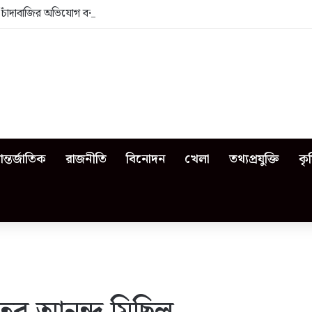
া: চাঁদাবাজির অভিযোগ বনাম ভেজাল দুধের জিডি
ন্তর্জাতিক
রাজনীতি
বিনোদন
খেলা
তথ্যপ্রযুক্তি
কৃ