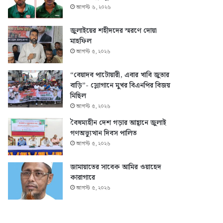
আগস্ট ৬, ২০২৬
জুলাইয়ের শহীদদের স্মরণে দোয়া
মাহফিল
আগস্ট ৫, ২০২৬
“বেয়াদব পাটোয়ারী, এবার খাবি জুতার
বাড়ি”- স্লোগানে মুখর বিএনপির বিজয়
মিছিল
আগস্ট ৫, ২০২৬
বৈষম্যহীন দেশ গড়ার আহ্বানে জুলাই
গণঅভ্যুত্থান দিবস পালিত
আগস্ট ৫, ২০২৬
জামায়াতের সাবেক আমির ওয়াহেদ
কারাগারে
আগস্ট ৫, ২০২৬