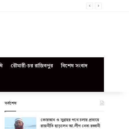
ষি
রৌমারী-চর রাজিবপুর
বিশেষ সংবাদ
সর্বশেষ
কোরআন ও সুন্নাহর পথে চলার প্রত্যয়ে
রাজনীতি ছাড়লেন আ.লীগ নেতা রব্বানী