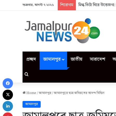
শিরোনাম
মিল্ক ভিটা ঘিরে উত্তেজন
শুক্রবার, আগস্ট ৭ ২০২৬
প্রচ্ছদ
জামালপুর
জাতীয়
সারাদেশ
আ
Search for
Facebook
X
Home
/
জামালপুর
/
জামালপুরে ছাত্র জমিয়তের আনন্দ মিছিল
LinkedIn
জামালপুর
Pinterest