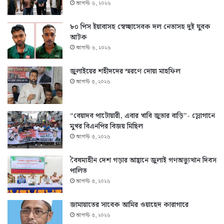
আগস্ট ৬, ২০২৬
৮০ পিস ইয়াবাসহ স্বেচ্ছাসেবক দল নেতাসহ দুই যুবক
আটক
আগস্ট ৬, ২০২৬
জুলাইয়ের শহীদদের স্মরণে দোয়া মাহফিল
আগস্ট ৫, ২০২৬
“বেয়াদব পাটোয়ারী, এবার খাবি জুতার বাড়ি”- স্লোগানে
মুখর বিএনপির বিজয় মিছিল
আগস্ট ৫, ২০২৬
বৈষম্যহীন দেশ গড়ার আহ্বানে জুলাই গণঅভ্যুত্থান দিবস
পালিত
আগস্ট ৫, ২০২৬
জামায়াতের সাবেক আমির ওয়াহেদ কারাগারে
আগস্ট ৫, ২০২৬