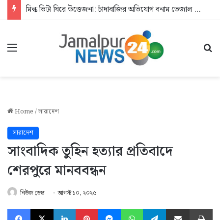
মিল্ক ভিটা ঘিরে উত্তেজনা: চাঁদাবাজির অভিযোগ বনাম ভেজাল দুধের জিডি
Menu
Se
Home
/
সারাদেশ
সারাদেশ
সাংবাদিক তুহিন হত্যার প্রতিবাদে
শেরপুরে মানববন্ধন
নিউজ ডেস্ক
আগস্ট ১০, ২০২৫
Facebook
X
LinkedIn
Pinterest
Messenger
WhatsApp
Telegram
Share via Email
Pr