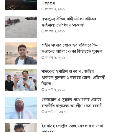
এক্সপ্রেস
আগস্ট ৭, ২০২৬
ব্রহ্মপুত্রে ঐতিহ্যবাহী নৌকা বাইচের
ফাইনাল: চ্যাম্পিয়ন ‘একতা’
আগস্ট ৭, ২০২৬
শহীদ সদ্যের শোকাহত পরিবারে তিন
সন্তানের আলো: কবর জিয়ারতে যুবদল
আগস্ট ৭, ২০২৬
মাদকের সুপারিশ শুনব না, জড়িত
থাকলে ন্যূনতম ৫ বছরের জেল: প্রতিমন্ত্রী
মিল্লাত
আগস্ট ৭, ২০২৬
কোরআন ও সুন্নাহর পথে চলার প্রত্যয়ে
রাজনীতি ছাড়লেন আ.লীগ নেতা রব্বানী
আগস্ট ৬, ২০২৬
ইয়াবাসহ গ্রেপ্তার স্বেচ্ছাসেবক দল নেতা