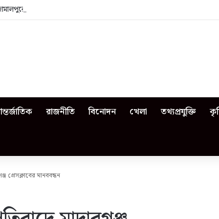
জামালপুরে কী কী ঘটেছিল?
ন্তর্জাতিক
রাজনীতি
বিনোদন
খেলা
তথ্যপ্রযুক্তি
কৃ
ঞ্জ প্রেসক্লাবের মানববন্ধন