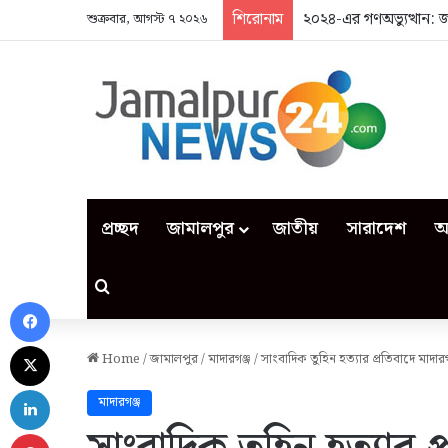
শিরোনাম
২০২৪-এর গণঅভ্যুত্থান: 
শুক্রবার, আগস্ট ৭ ২০২৬
প্রচ্ছদ
জামালপুর
জাতীয়
সারাদেশ
আ
Search for
Facebook
X
Home
/
জামালপুর
/
মাদারগঞ্জ
/
সাংবাদিক তুহিন হত্যার প্রতিবাদে মাদারগ
LinkedIn
মাদারগঞ্জ
Pinterest