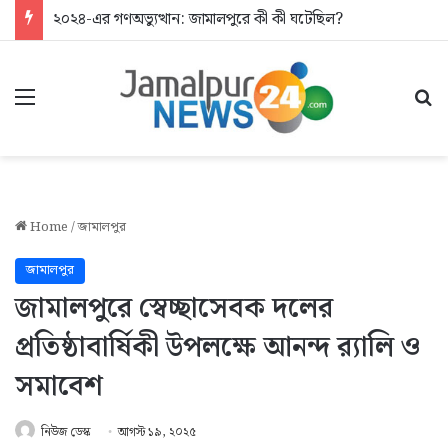
২০২৪-এর গণঅভ্যুত্থান: জামালপুরে কী কী ঘটেছিল?
Menu
Se
Home
/
জামালপুর
জামালপুর
জামালপুরে স্বেচ্ছাসেবক দলের
প্রতিষ্ঠাবার্ষিকী উপলক্ষে আনন্দ র‌্যালি ও
সমাবেশ
নিউজ ডেস্ক
আগস্ট ১৯, ২০২৫