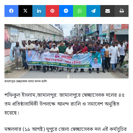
Facebook
X
LinkedIn
Pinterest
Messenger
WhatsApp
Telegram
Share via Email
Pr
শফিকুল ইসলাম,জামালপুর: জামালপুরে স্বেচ্ছাসেবক দলের ৪৫
তম প্রতিষ্ঠাবার্ষিকী উপলক্ষে আনন্দ র‌্যালি ও সমাবেশ অনুষ্ঠিত
হয়েছে।
মঙ্গলবার (১৯ আগষ্ট) দুপুরে জেলা স্বেচ্ছাসেবক দল এই কর্মসুচির