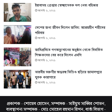
ইয়াবাসহ গ্রেপ্তার স্বেচ্ছাসেবক দল নেতা বহিষ্কার
আগস্ট ৬, ২০২৬
দেশের জন্য জীবন দিলেন জসিম: আশ্রয়হীন শহীদের
পরিবার
আগস্ট ৬, ২০২৬
জাবিপ্রবিতে গণঅভ্যুত্থানের অনুষ্ঠান থেকে বিতর্কিত
শিক্ষকদের বের করে দিলেন এমপি
আগস্ট ৬, ২০২৬
ভারতীয় তরুণীর অন্তরঙ্গ ভিডিও ছড়িয়ে জামালপুরে
যুবক কারাগারে
আগস্ট ৬, ২০২৬
প্রকাশক - শোয়েব হোসেন, সম্পাদক - সাইমুম সাব্বির শোভন,
ব্যবস্থাপনা সম্পাদক - মোঃ সোহেল রহমান রিপন, বার্তা বিভাগ -