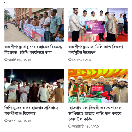
বকশীগঞ্জে বাবু চেয়ারম্যানের বিরুদ্ধে
বকশীগঞ্জেও ফ্যামিলি কার্ড বিতরণ
বিক্ষোভ: ইউপি কার্যালয়ে তালা
কর্মসূচির উদ্বোধন
জুলাই ৩০, ২০২৫
মে ১৬, ২০২৬
ভিপি নুরের ওপর হামলার প্রতিবাদে
‘হাতপাখাকে বিজয়ী করতে পারলে
বকশীগঞ্জে বিক্ষোভ
আখিরাতে আল্লাহ শান্তি দান করবে’-
রেজাউল করিম
আগস্ট ২৯, ২০২৫
জানুয়ারি ২৬, ২০২৬