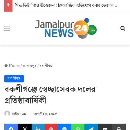
মিল্ক ভিটা ঘিরে উত্তেজনা: চাঁদাবাজির অভিযোগ বনাম ভেজাল দুধের জিডি
Menu
Se
Home
/
জামালপুর
/
বকশীগঞ্জ
বকশীগঞ্জ
বকশীগঞ্জে স্বেচ্ছাসেবক দলের
প্রতিষ্ঠাবার্ষিকী
নিউজ ডেস্ক
আগস্ট ২০, ২০২৫
Facebook
X
LinkedIn
Pinterest
Messenger
WhatsApp
Telegram
Share via Email
Pr