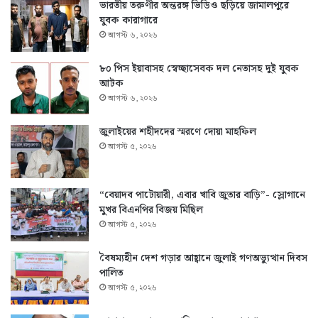
ভারতীয় তরুণীর অন্তরঙ্গ ভিডিও ছড়িয়ে জামালপুরে
যুবক কারাগারে
আগস্ট ৬, ২০২৬
৮০ পিস ইয়াবাসহ স্বেচ্ছাসেবক দল নেতাসহ দুই যুবক
আটক
আগস্ট ৬, ২০২৬
জুলাইয়ের শহীদদের স্মরণে দোয়া মাহফিল
আগস্ট ৫, ২০২৬
“বেয়াদব পাটোয়ারী, এবার খাবি জুতার বাড়ি”- স্লোগানে
মুখর বিএনপির বিজয় মিছিল
আগস্ট ৫, ২০২৬
বৈষম্যহীন দেশ গড়ার আহ্বানে জুলাই গণঅভ্যুত্থান দিবস
পালিত
আগস্ট ৫, ২০২৬