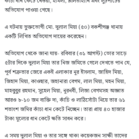
কাঁচা ধান কেটে নেওয়া, হামলা, শ্লীলতাহানি এবং লুটপাটের
অভিযোগ পাওয়া গেছে।
এ ঘটনায় ভুক্তভোগী মো. দুলাল মিয়া (৫০) বকশীগঞ্জ থানায়
একটি লিখিত অভিযোগ দায়ের করেছেন।
অভিযোগ থেকে জানা যায়- রবিবার (৩১ আগস্ট) ভোর সাড়ে
৫টার দিকে দুলাল মিয়া তার নিজ জমিতে গেলে দেখতে পান যে,
পূর্ব শত্রুতার জেরে একই এলাকার নূর ইসলাম, জাহিদ মিয়া,
জিহাদ মিয়া, কাওছার, জহানারা বেগম, লাল মিয়া, মহন মিয়া,
মাহবুবুর রহমান, সুহেল মিয়া, নূরনবী, লিজা বেগমসহ অজ্ঞাত
আরও ৮-১০ জন ব্যক্তি দা, কাঁচি ও লাঠিসোঁটা নিয়ে তার ৬১
শতাংশ জমির কাঁচা ধান কেটে নিচ্ছেন। তারা প্রায় ৪০ হাজার
টাকা মূল্যের ধান কেটে ক্ষতি সাধন করে।
এ সময় দুলাল মিয়া ও তার সঙ্গে থাকা কয়েকজন সাক্ষী তাদের