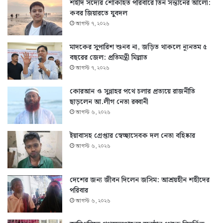
শহীদ সদ্যের শোকাহত পরিবারে তিন সন্তানের আলো:
কবর জিয়ারতে যুবদল
আগস্ট ৭, ২০২৬
মাদকের সুপারিশ শুনব না, জড়িত থাকলে ন্যূনতম ৫
বছরের জেল: প্রতিমন্ত্রী মিল্লাত
আগস্ট ৭, ২০২৬
কোরআন ও সুন্নাহর পথে চলার প্রত্যয়ে রাজনীতি
ছাড়লেন আ.লীগ নেতা রব্বানী
আগস্ট ৬, ২০২৬
ইয়াবাসহ গ্রেপ্তার স্বেচ্ছাসেবক দল নেতা বহিষ্কার
আগস্ট ৬, ২০২৬
দেশের জন্য জীবন দিলেন জসিম: আশ্রয়হীন শহীদের
পরিবার
আগস্ট ৬, ২০২৬