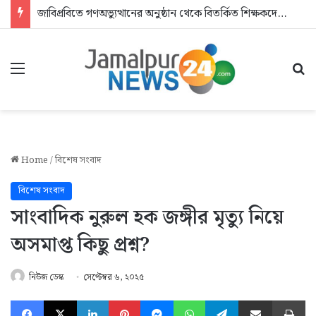
জাবিপ্রবিতে গণঅভ্যুত্থানের অনুষ্ঠান থেকে বিতর্কিত শিক্ষকদের বের করে দিলেন এমপি
Menu
Se
Home
/
বিশেষ সংবাদ
বিশেষ সংবাদ
সাংবাদিক নুরুল হক জঙ্গীর মৃত্যু নিয়ে
অসমাপ্ত কিছু প্রশ্ন?
নিউজ ডেস্ক
সেপ্টেম্বর ৬, ২০২৫
Facebook
X
LinkedIn
Pinterest
Messenger
WhatsApp
Telegram
Share via Email
Pr