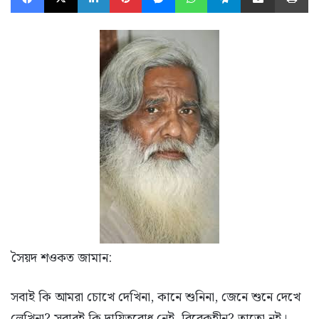
সৈয়দ শওকত জামান:
সবাই কি আমরা চোখে দেখিনা, কানে শুনিনা, জেনে শুনে দেখে
লেখিনা? সবারই কি দায়িত্ববোধ নেই, বিবেকহীন? তাতো নই।