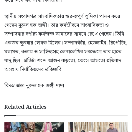
করে দিবে এই ভাগ্য বিধাতারা।
স্থানীয় সংবাদপত্র সাংবাদিকতায় গুরুত্বপুর্ণ ভুমিকা পালন করে
গেছেন নুরুল হক জঙ্গী। তার কর্মজীবনে সাংবাদিকতা ও
সম্পাদনার বর্ণাঢ্য কর্মজজ্ঞ আমাদের সামনে রেখে গেছেন। তিনি
একজন ক্ষুরধার লেখক ছিলেন। সম্পাদকীয়, হেডলাইন, রির্পোটিং,
মতামত, কলাম ও সাহিত্যসহ লেখালেখির সবক্ষেত্রে তার হাতে
যাদু ছিল। প্রতিটা শব্দে আগুন ঝড়তো, ভেসে আসতো প্রতিবাদ,
অসহায় নির্যাতিতদের প্রতিচ্ছবি।
বিনম্র শ্রদ্ধা নুরুল হক জঙ্গী দাদা।
Related Articles