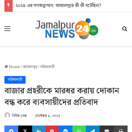
২০২৪-এর গণঅভ্যুত্থান: জামালপুরে কী কী ঘটেছিল?
Menu
Se
Home
/
জামালপুর
/
সরিষাবাড়ী
সরিষাবাড়ী
বাজার প্রহরীকে মারধর করায় দোকান
বন্ধ করে ব্যবসায়ীদের প্রতিবাদ
নিউজ ডেস্ক
সেপ্টেম্বর ৯, ২০২৫
Facebook
X
LinkedIn
Pinterest
Messenger
WhatsApp
Telegram
Share via Email
Pr