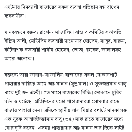
এঘটনায় দিনব্যাপী বাজারের সকল ব্যবসা প্রতিষ্ঠান বন্ধ রাখেন
ব্যবসায়ীরা।
মানববন্ধনে বক্তব্য রাখেন- মাজালিয়া বাজার কমিটির সভাপতি
ইদ্রিস আলী, মেডিসিন ব্যবসায়ী ছানোয়ার হোসেন, মাসুদ, হারুন,
কীটনাশক ব্যবসায়ী শামীম হোসেন, তোতা, রুবেল, জালালসহ
আরো অনেকে।
বক্তব্যে তারা জানান-‘মাজালিয়া বাজারের সকল দোকানপাট
পাহারার দায়িত্বে আছে আঃ মান্নান (সুদু মাল) ও সুরুজ্জামান কালু
নামে দুই জন প্রহরী। গত মাসে বাজারের বিভিন্ন দোকানে চুরির
ঘটনাও ঘটেছে। প্রতিদিনের মতো পাহারাদাররা সোমবার রাতে
বাজার পাহারা দেন। এদিকে স্থানীয় লাল মিয়ার বখাটে মাদকাসক্ত
এক যুবক আসাদউজ্জামান বাবু (৩৫) মাঝ রাতে বাজারের মধ্যে
ঘোরাঘুরি করেন। এসময় পাহারাদার আঃ মান্নান তার দিকে লাইট