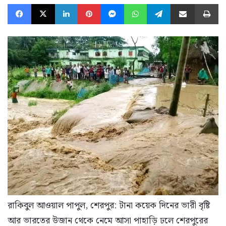
Facebook
X
LinkedIn
Pinterest
Messenger
WhatsApp
Telegram
Share via Email
Pr
রাকিবুল আওয়াল পাপুল, শেরপুর: টানা কয়েক দিনের ভারী বৃষ্টি
আর ভারতের উজান থেকে নেমে আসা পাহাড়ি ঢলে শেরপুরের