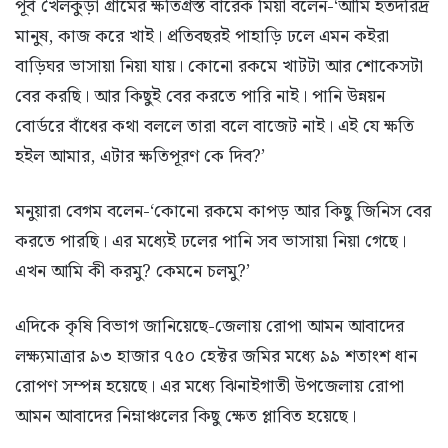
পূর্ব খৈলকুড়া গ্রামের ক্ষতিগ্রস্ত বারেক মিয়া বলেন-‘আমি হতদরিদ্র
মানুষ, কাজ করে খাই। প্রতিবছরই পাহাড়ি ঢলে এমন কইরা
বাড়িঘর ভাসায়া নিয়া যায়। কোনো রকমে খাটটা আর শোকেসটা
বের করছি। আর কিছুই বের করতে পারি নাই। পানি উন্নয়ন
বোর্ডরে বাঁধের কথা বললে তারা বলে বাজেট নাই। এই যে ক্ষতি
হইল আমার, এটার ক্ষতিপূরণ কে দিব?’
মনুয়ারা বেগম বলেন-‘কোনো রকমে কাপড় আর কিছু জিনিস বের
করতে পারছি। এর মধ্যেই ঢলের পানি সব ভাসায়া নিয়া গেছে।
এখন আমি কী করমু? কেমনে চলমু?’
এদিকে কৃষি বিভাগ জানিয়েছে-জেলায় রোপা আমন আবাদের
লক্ষ্যমাত্রার ৯৩ হাজার ৭৫০ হেক্টর জমির মধ্যে ৯৯ শতাংশ ধান
রোপণ সম্পন্ন হয়েছে। এর মধ্যে ঝিনাইগাতী উপজেলায় রোপা
আমন আবাদের নিম্নাঞ্চলের কিছু ক্ষেত প্লাবিত হয়েছে।