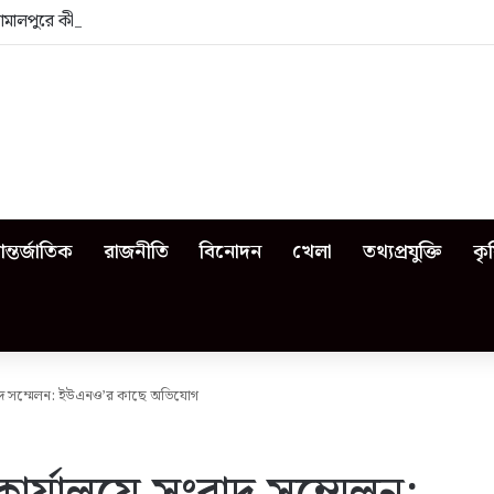
জামালপুরে কী কী ঘটেছিল?
ন্তর্জাতিক
রাজনীতি
বিনোদন
খেলা
তথ্যপ্রযুক্তি
কৃ
ংবাদ সম্মেলন: ইউএনও’র কাছে অভিযোগ