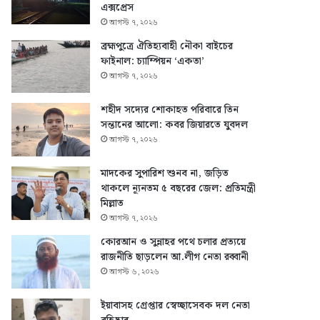
এক্সপ্রেস
আগস্ট ৭, ২০২৬
ব্রহ্মপুত্রে ঐতিহ্যবাহী নৌকা বাইচের
ফাইনাল: চ্যাম্পিয়ন ‘একতা’
আগস্ট ৭, ২০২৬
শহীদ সদ্যের শোকাহত পরিবারে তিন
সন্তানের আলো: কবর জিয়ারতে যুবদল
আগস্ট ৭, ২০২৬
মাদকের সুপারিশ শুনব না, জড়িত
থাকলে ন্যূনতম ৫ বছরের জেল: প্রতিমন্ত্রী
মিল্লাত
আগস্ট ৭, ২০২৬
কোরআন ও সুন্নাহর পথে চলার প্রত্যয়ে
রাজনীতি ছাড়লেন আ.লীগ নেতা রব্বানী
আগস্ট ৬, ২০২৬
ইয়াবাসহ গ্রেপ্তার স্বেচ্ছাসেবক দল নেতা