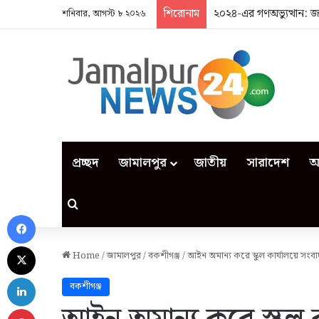
শিরোনাম
২০২৪-এর গণঅভ্যুত্থান: 
শনিবার, আগস্ট ৮ ২০২৬
প্রচ্ছদ
জামালপুর
জাতীয়
সারাদেশ
আ
Search for
Facebook
X
Home
/
জামালপুর
/
বকশীগঞ্জ
/
আইন অমান্য করে স্কুল কার্যালয়ে স
LinkedIn
বকশীগঞ্জ
Pinterest