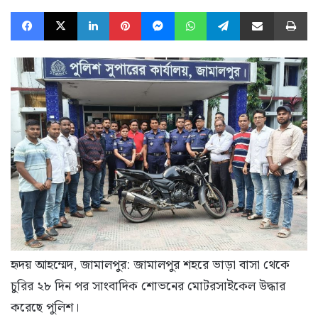
Facebook
X
LinkedIn
Pinterest
Messenger
WhatsApp
Telegram
Share via Email
Pr
হৃদয় আহম্মেদ, জামালপুর: জামালপুর শহরে ভাড়া বাসা থেকে
চুরির ২৮ দিন পর সাংবাদিক শোভনের মোটরসাইকেল উদ্ধার
করেছে পুলিশ।