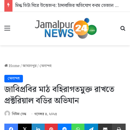
মিল্ক ভিটা ঘিরে উত্তেজনা: চাঁদাবাজির অভিযোগ বনাম ভেজাল দুধের জিডি
Menu
Se
Home
/
জামালপুর
/
মেলান্দহ
মেলান্দহ
জাবিপ্রবির মাঠ বহিরাগতমুক্ত রাখতে
প্রক্টরিয়াল বডির অভিযান
নিউজ ডেস্ক
নভেম্বর ৪, ২০২৫
Facebook
X
LinkedIn
Pinterest
Messenger
WhatsApp
Telegram
Share via Email
Pr