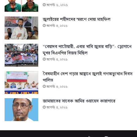
আগস্ট ৬, ২০২৬
জুলাইয়ের শহীদদের স্মরণে দোয়া মাহফিল
আগস্ট ৫, ২০২৬
“বেয়াদব পাটোয়ারী, এবার খাবি জুতার বাড়ি”- স্লোগানে
মুখর বিএনপির বিজয় মিছিল
আগস্ট ৫, ২০২৬
বৈষম্যহীন দেশ গড়ার আহ্বানে জুলাই গণঅভ্যুত্থান দিবস
পালিত
আগস্ট ৫, ২০২৬
জামায়াতের সাবেক আমির ওয়াহেদ কারাগারে
আগস্ট ৫, ২০২৬