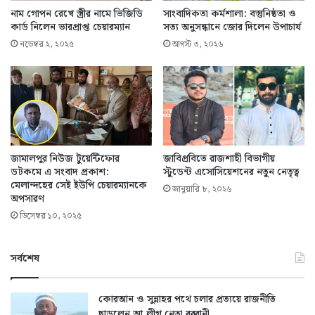
নাম গোপন রেখে স্ত্রীর নামে ভিজিডি
সাংবাদিকতা কর্মশালা: বস্তুনিষ্ঠতা ও
কার্ড নিলেন ভারপ্রাপ্ত চেয়ারম্যান
সত্য অনুসন্ধানে জোর দিলেন উপাচার্য
নভেম্বর ২, ২০২৫
আগস্ট ৩, ২০২৬
জামালপুর নিউজ টুয়েন্টিফোর
জাবিপ্রবিতে রাজশাহী বিভাগীয়
ডটকমে এ সংবাদ প্রকাশ:
স্টুডেন্ট এসোসিয়েশনের নতুন নেতৃত্ব
মেলান্দহের সেই ইউপি চেয়ারম্যানকে
জানুয়ারি ৮, ২০২৬
অপসারণ
ডিসেম্বর ১০, ২০২৫
সর্বশেষ
কোরআন ও সুন্নাহর পথে চলার প্রত্যয়ে রাজনীতি
ছাড়লেন আ.লীগ নেতা রব্বানী