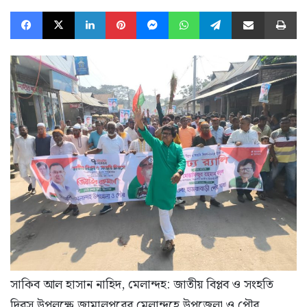
Facebook
X
LinkedIn
Pinterest
Messenger
WhatsApp
Telegram
Share via Email
Pr
সাকিব আল হাসান নাহিদ, মেলান্দহ: জাতীয় বিপ্লব ও সংহতি
দিবস উপলক্ষে জামালপুরের মেলান্দহে উপজেলা ও পৌর