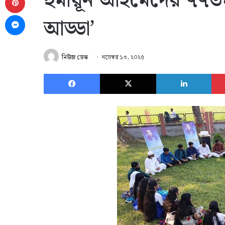
হুমায়ূন আহমেদের ৭৭তম 
Messenger
আড্ডা’
নিউজ ডেস্ক
নভেম্বর ১৩, ২০২৫
Facebook
X
Link