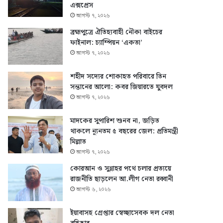
এক্সপ্রেস
আগস্ট ৭, ২০২৬
ব্রহ্মপুত্রে ঐতিহ্যবাহী নৌকা বাইচের
ফাইনাল: চ্যাম্পিয়ন ‘একতা’
আগস্ট ৭, ২০২৬
শহীদ সদ্যের শোকাহত পরিবারে তিন
সন্তানের আলো: কবর জিয়ারতে যুবদল
আগস্ট ৭, ২০২৬
মাদকের সুপারিশ শুনব না, জড়িত
থাকলে ন্যূনতম ৫ বছরের জেল: প্রতিমন্ত্রী
মিল্লাত
আগস্ট ৭, ২০২৬
কোরআন ও সুন্নাহর পথে চলার প্রত্যয়ে
রাজনীতি ছাড়লেন আ.লীগ নেতা রব্বানী
আগস্ট ৬, ২০২৬
ইয়াবাসহ গ্রেপ্তার স্বেচ্ছাসেবক দল নেতা