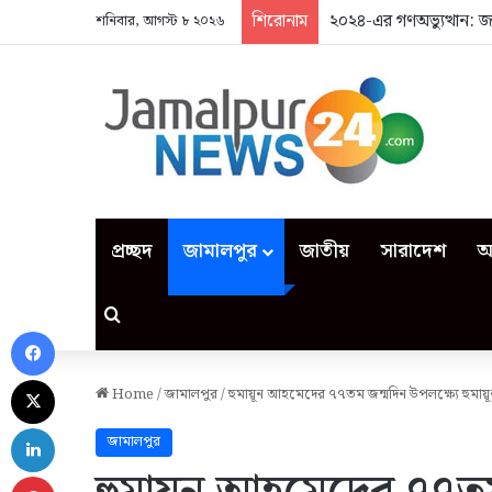
শিরোনাম
২০২৪-এর গণঅভ্যুত্থান: 
শনিবার, আগস্ট ৮ ২০২৬
প্রচ্ছদ
জামালপুর
জাতীয়
সারাদেশ
আ
Search for
Facebook
X
Home
/
জামালপুর
/
হুমায়ূন আহমেদের ৭৭তম জন্মদিন উপলক্ষ্যে হুমায়ূ
LinkedIn
জামালপুর
Pinterest