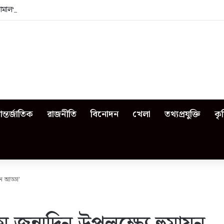
জামালপুরে কী কী ঘটেছিল?
ন্তর্জাতিক
রাজনীতি
বিনোদন
খেলা
তথ্যপ্রযুক্তি
কৃ
ন আড্ডা’