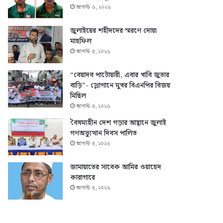
আগস্ট ৬, ২০২৬
জুলাইয়ের শহীদদের স্মরণে দোয়া
মাহফিল
আগস্ট ৫, ২০২৬
“বেয়াদব পাটোয়ারী, এবার খাবি জুতার
বাড়ি”- স্লোগানে মুখর বিএনপির বিজয়
মিছিল
আগস্ট ৫, ২০২৬
বৈষম্যহীন দেশ গড়ার আহ্বানে জুলাই
গণঅভ্যুত্থান দিবস পালিত
আগস্ট ৫, ২০২৬
জামায়াতের সাবেক আমির ওয়াহেদ
কারাগারে
আগস্ট ৫, ২০২৬