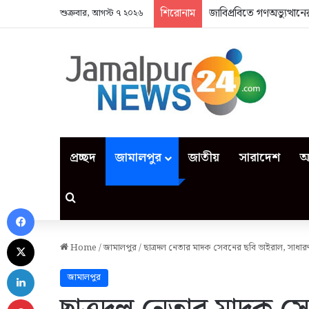
শিরোনাম
জাবিপ্রবিতে গণঅভ্যুত্থা
শুক্রবার, আগস্ট ৭ ২০২৬
প্রচ্ছদ
জামালপুর
জাতীয়
সারাদেশ
আ
Search for
Facebook
X
Home
/
জামালপুর
/
ছাত্রদল নেতার মাদক সেবনের ছবি ভাইরাল, সাধার
LinkedIn
জামালপুর
Pinterest