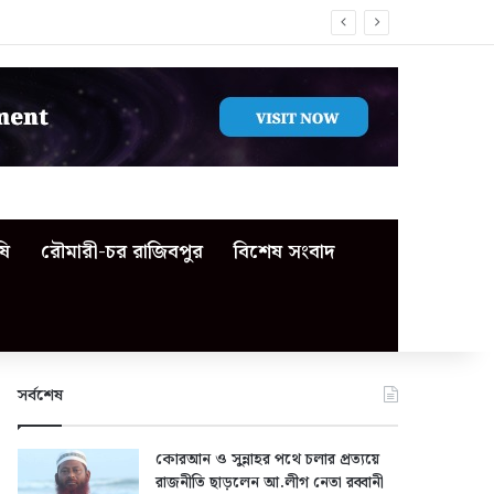
ষি
রৌমারী-চর রাজিবপুর
বিশেষ সংবাদ
সর্বশেষ
কোরআন ও সুন্নাহর পথে চলার প্রত্যয়ে
রাজনীতি ছাড়লেন আ.লীগ নেতা রব্বানী