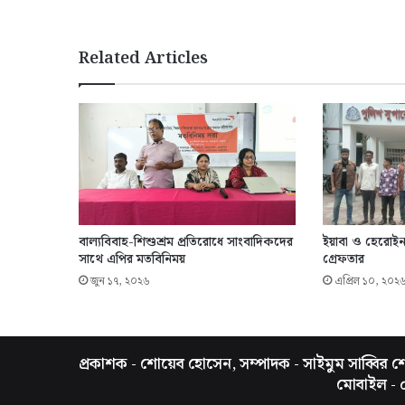
Related Articles
বাল্যবিবাহ-শিশুশ্রম প্রতিরোধে সাংবাদিকদের
ইয়াবা ও হেরোইন
সাথে এপির মতবিনিময়
গ্রেফতার
জুন ১৭, ২০২৬
এপ্রিল ১০, ২০২
প্রকাশক - শোয়েব হোসেন, সম্পাদক - সাইমুম সাব্বির শো
মোবাইল -