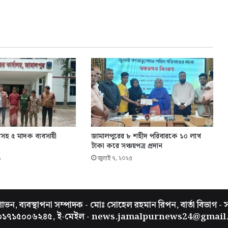
সহ ৫ মাদক ব্যবসায়ী
জামালপুরের ৮ শহীদ পরিবারকে ১০ লাখ
টাকা করে সঞ্চয়পত্র প্রদান
৬
জুলাই ৭, ২০২৫
ভন, ব্যবস্থাপনা সম্পাদক - মোঃ সোহেল রহমান রিপন, বার্তা বিভাগ - 
 ০১৭১৫০০৬২৪৫, ই-মেইল - news.jamalpurnews24@gmail