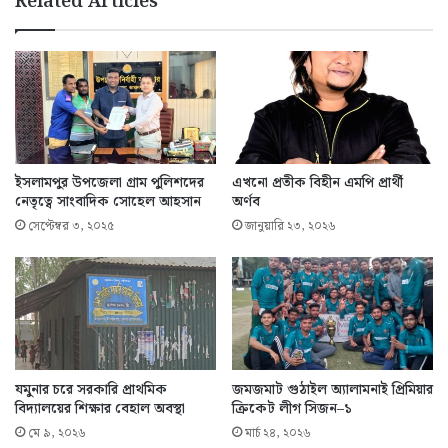
Related Articles
ইসলামপুর উপজেলা গ্রাম পুলিশদের
এখনো প্রতীক বিহীন এমপি প্রার্থী
নেতৃত্বে সাংবাদিক সোহেল আহসান
অর্ণব
সেপ্টেম্বর ৩, ২০২৫
জানুয়ারি ২৩, ২০২৬
যমুনার চরে সরকারি প্রাথমিক
জমজমাট গুঠাইল অ্যালামনাই প্রিমিয়ার
বিদ্যালয়ের শিক্ষার বেহাল অবস্থা
ক্রিকেট লীগ সিজন–১
মে ৯, ২০২৬
মার্চ ২৪, ২০২৬