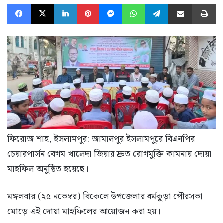
Facebook
X
LinkedIn
Pinterest
Messenger
WhatsApp
Telegram
Share via Email
Pr
ফিরোজ শাহ, ইসলামপুর: জামালপুর ইসলামপুরে বিএনপির
চেয়ারপার্সন বেগম খালেদা জিয়ার দ্রুত রোগমুক্তি কামনায় দোয়া
মাহফিল অনুষ্ঠিত হয়েছে।
মঙ্গলবার (২৫ নভেম্বর) বিকেলে উপজেলার ধর্মকুড়া পৌরসভা
মোড়ে এই দোয়া মাহফিলের আয়োজন করা হয়।