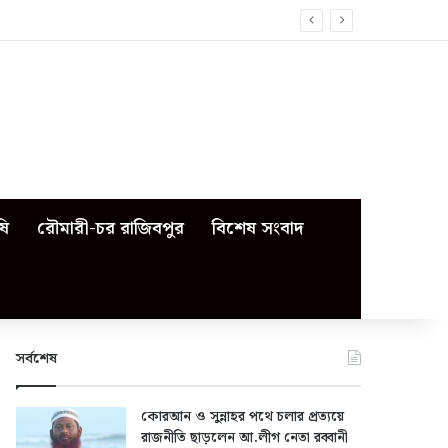
ষি
রৌমারী-চর রাজিবপুর
বিশেষ সংবাদ
সর্বশেষ
কোরআন ও সুন্নাহর পথে চলার প্রত্যয়ে
রাজনীতি ছাড়লেন আ.লীগ নেতা রব্বানী