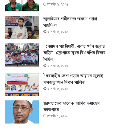
আগস্ট ৬, ২০২৬
জুলাইয়ের শহীদদের স্মরণে দোয়া
মাহফিল
আগস্ট ৫, ২০২৬
“বেয়াদব পাটোয়ারী, এবার খাবি জুতার
বাড়ি”- স্লোগানে মুখর বিএনপির বিজয়
মিছিল
আগস্ট ৫, ২০২৬
বৈষম্যহীন দেশ গড়ার আহ্বানে জুলাই
গণঅভ্যুত্থান দিবস পালিত
আগস্ট ৫, ২০২৬
জামায়াতের সাবেক আমির ওয়াহেদ
কারাগারে
আগস্ট ৫, ২০২৬