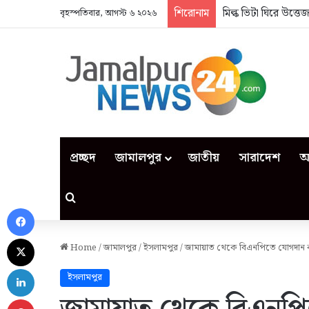
শিরোনাম
মিল্ক ভিটা ঘিরে উত্ত
বৃহস্পতিবার, আগস্ট ৬ ২০২৬
প্রচ্ছদ
জামালপুর
জাতীয়
সারাদেশ
আ
Search for
Facebook
X
Home
/
জামালপুর
/
ইসলামপুর
/
জামায়াত থেকে বিএনপিতে যোগদান ক
LinkedIn
ইসলামপুর
Pinterest