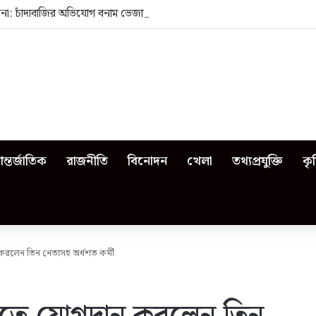
েজনা: চাঁদাবাজির অভিযোগ বনাম ভেজাল দুধের জিডি
ন্তর্জাতিক
রাজনীতি
বিনোদন
খেলা
তথ্যপ্রযুক্তি
কৃ
রলেন তিন নেতাসহ অর্ধশত কর্মী