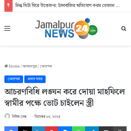
মিল্ক ভিটা ঘিরে উত্তেজনা: চাঁদাবাজির অভিযোগ বনাম ভেজাল দুধের জিডি
Menu
Se
Home
/
জামালপুর
/
মেলান্দহ
মেলান্দহ
প্রধান খবর
আচরণবিধি লঙ্ঘন করে দোয়া মাহফিলে
স্বামীর পক্ষে ভোট চাইলেন স্ত্রী
নিউজ ডেস্ক
ডিসেম্বর ২৩, ২০২৫
Facebook
X
LinkedIn
Pinterest
Messenger
WhatsApp
Telegram
Share via Email
Pr