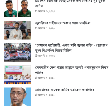
৮০ পিস ইয়াবাসহ স্বেচ্ছাসেবক দল নেতাসহ দুই যুবক
আটক
আগস্ট ৬, ২০২৬
জুলাইয়ের শহীদদের স্মরণে দোয়া মাহফিল
আগস্ট ৫, ২০২৬
“বেয়াদব পাটোয়ারী, এবার খাবি জুতার বাড়ি”- স্লোগানে
মুখর বিএনপির বিজয় মিছিল
আগস্ট ৫, ২০২৬
বৈষম্যহীন দেশ গড়ার আহ্বানে জুলাই গণঅভ্যুত্থান দিবস
পালিত
আগস্ট ৫, ২০২৬
জামায়াতের সাবেক আমির ওয়াহেদ কারাগারে
আগস্ট ৫, ২০২৬