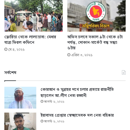
ফ্লোরিডা থেকে লালডোবা: মেধার
অফিস চলবে সকাল ৯টা থেকে ৪টা
যাত্রা ফিরল কফিনে
পর্যন্ত, দোকান-মার্কেট বন্ধ সন্ধ্যা
৬টায়
মে ৪, ২০২৬
এপ্রিল ৩, ২০২৬
সর্বশেষ
কোরআন ও সুন্নাহর পথে চলার প্রত্যয়ে রাজনীতি
ছাড়লেন আ.লীগ নেতা রব্বানী
আগস্ট ৬, ২০২৬
ইয়াবাসহ গ্রেপ্তার স্বেচ্ছাসেবক দল নেতা বহিষ্কার
আগস্ট ৬, ২০২৬