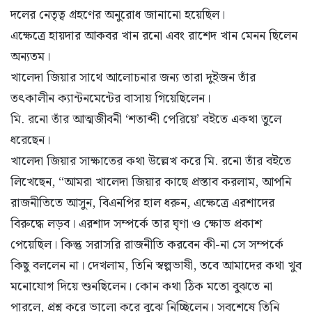
দলের নেতৃত্ব গ্রহণের অনুরোধ জানানো হয়েছিল।
এক্ষেত্রে হায়দার আকবর খান রনো এবং রাশেদ খান মেনন ছিলেন
অন্যতম।
খালেদা জিয়ার সাথে আলোচনার জন্য তারা দুইজন তাঁর
তৎকালীন ক্যান্টনমেন্টের বাসায় গিয়েছিলেন।
মি. রনো তাঁর আত্মজীবনী ‘শতাব্দী পেরিয়ে’ বইতে একথা তুলে
ধরেছেন।
খালেদা জিয়ার সাক্ষাতের কথা উল্লেখ করে মি. রনো তাঁর বইতে
লিখেছেন, “আমরা খালেদা জিয়ার কাছে প্রস্তাব করলাম, আপনি
রাজনীতিতে আসুন, বিএনপির হাল ধরুন, এক্ষেত্রে এরশাদের
বিরুদ্ধে লড়ব। এরশাদ সম্পর্কে তার ঘৃণা ও ক্ষোভ প্রকাশ
পেয়েছিল। কিন্তু সরাসরি রাজনীতি করবেন কী-না সে সম্পর্কে
কিছু বললেন না। দেখলাম, তিনি স্বল্পভাষী, তবে আমাদের কথা খুব
মনোযোগ দিয়ে শুনছিলেন। কোন কথা ঠিক মতো বুঝতে না
পারলে, প্রশ্ন করে ভালো করে বুঝে নিচ্ছিলেন। সবশেষে তিনি