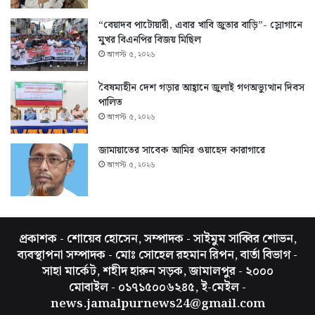
“বেয়াদব পাটোয়ারী, এবার খাবি জুতার বাড়ি”- স্লোগানে
মুখর বিএনপির বিজয় মিছিল
আগস্ট ৫, ২০২৬
বৈষম্যহীন দেশ গড়ার আহ্বানে জুলাই গণঅভ্যুত্থান দিবস
পালিত
আগস্ট ৫, ২০২৬
জামায়াতের সাবেক আমির ওয়াহেদ কারাগারে
আগস্ট ৫, ২০২৬
প্রকাশক - শোয়েব হোসেন, সম্পাদক - সাইমুম সাব্বির শোভন,
ব্যবস্থাপনা সম্পাদক - মোঃ সোহেল রহমান রিপন, বার্তা বিভাগ -
সাহা মার্কেট, শহীদ হারুন সড়ক, জামালপুর - ২০০০
মোবাইল - ০১৭১৫০০৬২৪৫, ই-মেইল -
news.jamalpurnews24@gmail.com