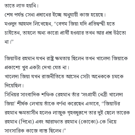
তাতে লাভ হয়নি।
শেষ পর্যন্ত সেনা প্রধানের ইচ্ছে অনুযায়ী কাজ হয়েছে।
মওদুদ আহমদ লিখেছেন, “বেগম জিয়া যদি প্রতিদ্বন্দ্বী হতে
চাইতেন, তাহলে অন্য কারো প্রার্থী হওয়ার তখন আর প্রশ্ন উঠতো
না।”
জিয়াউর রহমান যখন রাষ্ট্র ক্ষমতায় ছিলেন তখন খালেদা জিয়াকে
প্রকাশ্যে খুব একটা দেখা যেত না।
খালেদা জিয়া যখন রাজনীতিতে আসেন সেটা অনেককে চমকে
দিয়েছিল।
সিনিয়র সাংবাদিক শফিক রেহমান তাঁর ‘সংগ্রামী নেত্রী খালেদা
জিয়া’ শীর্ষক লেখায় তাঁকে বর্ণনা করেছেন এভাবে, “জিয়াউর
রহমান ক্ষমতাসীন হলেও লাজুক গৃহবধূরূপে তার দুই ছেলে তারেক
রহমান (পিনো) এবং আরাফাত রহমান (কোকো)-কে নিয়ে
সাংসারিক কাজে ব্যস্ত ছিলেন।”