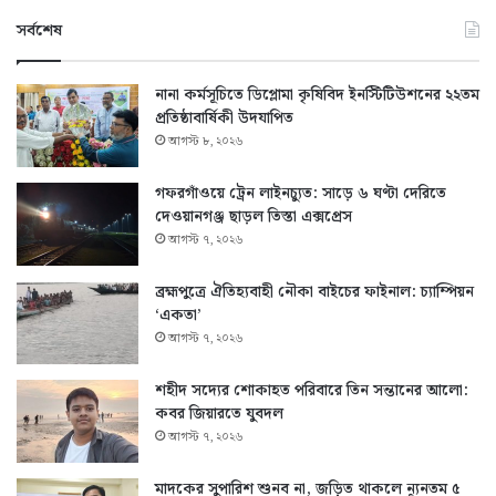
সর্বশেষ
নানা কর্মসূচিতে ডিপ্লোমা কৃষিবিদ ইনস্টিটিউশনের ২২তম
প্রতিষ্ঠাবার্ষিকী উদযাপিত
আগস্ট ৮, ২০২৬
গফরগাঁওয়ে ট্রেন লাইনচ্যুত: সাড়ে ৬ ঘণ্টা দেরিতে
দেওয়ানগঞ্জ ছাড়ল তিস্তা এক্সপ্রেস
আগস্ট ৭, ২০২৬
ব্রহ্মপুত্রে ঐতিহ্যবাহী নৌকা বাইচের ফাইনাল: চ্যাম্পিয়ন
‘একতা’
আগস্ট ৭, ২০২৬
শহীদ সদ্যের শোকাহত পরিবারে তিন সন্তানের আলো:
কবর জিয়ারতে যুবদল
আগস্ট ৭, ২০২৬
মাদকের সুপারিশ শুনব না, জড়িত থাকলে ন্যূনতম ৫