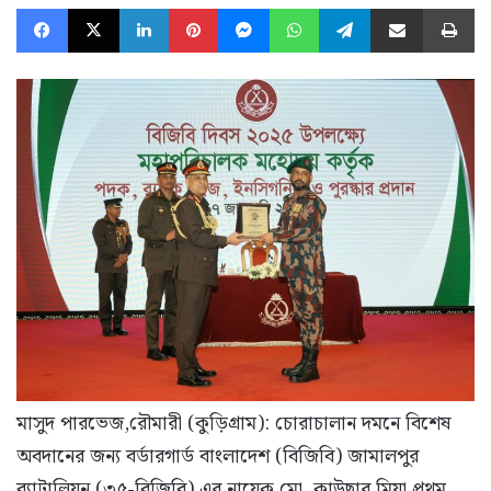
Facebook
X
LinkedIn
Pinterest
Messenger
WhatsApp
Telegram
Share via Email
Pr
মাসুদ পারভেজ,রৌমারী (কুড়িগ্রাম): চোরাচালান দমনে বিশেষ
অবদানের জন্য বর্ডারগার্ড বাংলাদেশ (বিজিবি) জামালপুর
ব্যাটালিয়ন (৩৫-বিজিবি) এর নায়েক মো. কাউছার মিয়া প্রথম