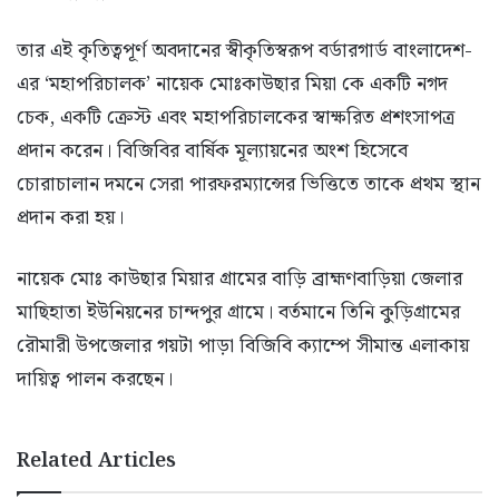
তার এই কৃতিত্বপূর্ণ অবদানের স্বীকৃতিস্বরূপ বর্ডারগার্ড বাংলাদেশ-
এর ‘মহাপরিচালক’ নায়েক মোঃকাউছার মিয়া কে একটি নগদ
চেক, একটি ক্রেস্ট এবং মহাপরিচালকের স্বাক্ষরিত প্রশংসাপত্র
প্রদান করেন। বিজিবির বার্ষিক মূল্যায়নের অংশ হিসেবে
চোরাচালান দমনে সেরা পারফরম্যান্সের ভিত্তিতে তাকে প্রথম স্থান
প্রদান করা হয়।
নায়েক মোঃ কাউছার মিয়ার গ্রামের বাড়ি ব্রাহ্মণবাড়িয়া জেলার
মাছিহাতা ইউনিয়নের চান্দপুর গ্রামে। বর্তমানে তিনি কুড়িগ্রামের
রৌমারী উপজেলার গয়টা পাড়া বিজিবি ক্যাম্পে সীমান্ত এলাকায়
দায়িত্ব পালন করছেন।
Related Articles