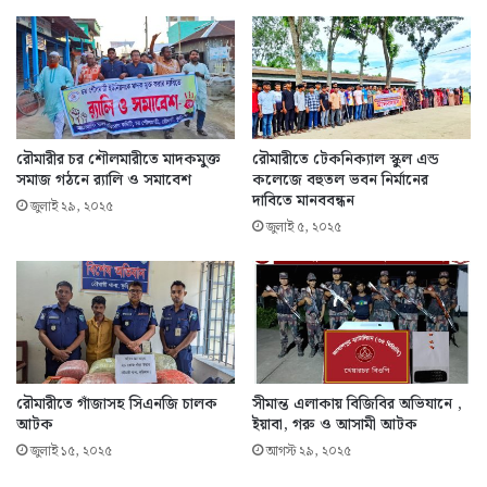
রৌমারীর চর শৌলমারীতে মাদকমুক্ত
রৌমারীতে টেকনিক্যাল স্কুল এন্ড
সমাজ গঠনে র‍্যালি ও সমাবেশ
কলেজে বহুতল ভবন নির্মানের
দাবিতে মানববন্ধন
জুলাই ২৯, ২০২৫
জুলাই ৫, ২০২৫
রৌমারীতে গাঁজাসহ সিএনজি চালক
সীমান্ত এলাকায় বিজিবির অভিযানে ,
আটক
ইয়াবা, গরু ও আসামী আটক
জুলাই ১৫, ২০২৫
আগস্ট ২৯, ২০২৫