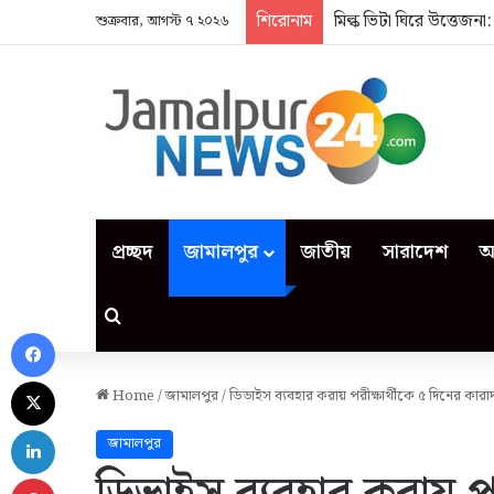
শিরোনাম
মিল্ক ভিটা ঘিরে উত্তেজন
শুক্রবার, আগস্ট ৭ ২০২৬
প্রচ্ছদ
জামালপুর
জাতীয়
সারাদেশ
আ
Search for
Facebook
X
Home
/
জামালপুর
/
ডিভাইস ব্যবহার করায় পরীক্ষার্থীকে ৫ দিনের কারাদ
LinkedIn
জামালপুর
Pinterest