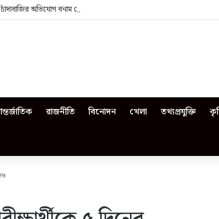
া: চাঁদাবাজির অভিযোগ বনাম ভেজাল দুধের জিডি
ন্তর্জাতিক
রাজনীতি
বিনোদন
খেলা
তথ্যপ্রযুক্তি
কৃ
ণ্ড