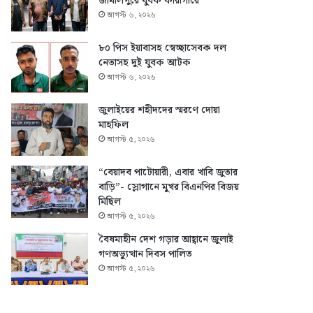
জামালপুরে যুবক কারাগারে
আগস্ট ৬, ২০২৬
৮০ পিস ইয়াবাসহ স্বেচ্ছাসেবক দল
নেতাসহ দুই যুবক আটক
আগস্ট ৬, ২০২৬
জুলাইয়ের শহীদদের স্মরণে দোয়া
মাহফিল
আগস্ট ৫, ২০২৬
“বেয়াদব পাটোয়ারী, এবার খাবি জুতার
বাড়ি”- স্লোগানে মুখর বিএনপির বিজয়
মিছিল
আগস্ট ৫, ২০২৬
বৈষম্যহীন দেশ গড়ার আহ্বানে জুলাই
গণঅভ্যুত্থান দিবস পালিত
আগস্ট ৫, ২০২৬