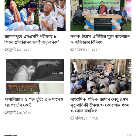
জামালপুরে এসএসসি পরীক্ষায় ৮
সনাক-ইয়েস-এসিজির মুক্ত আলোচনা
শিক্ষা প্রতিষ্ঠানের সবাই অকৃতকার্য
ও অভিজ্ঞতা বিনিময়
জুলাই ১০, ২০২৫
নভেম্বর ২৭, ২০২৫
পাথালিয়াতে ৬ গরু চুরি: এক মাসেও
সাংবাদিক শফিক জামান লেবু’র ৭ম
ধরা পড়েনি কেউ
মৃত্যুবার্ষিকী উপলক্ষে কোরআন খতম
ও দোয়া মাহফিল
জুলাই ১৫, ২০২৬
এপ্রিল ১২, ২০২৬