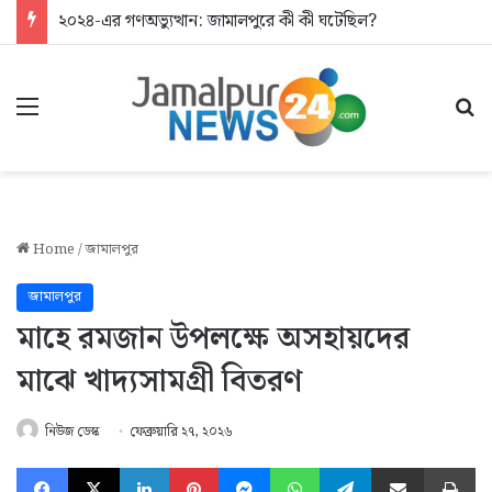
২০২৪-এর গণঅভ্যুত্থান: জামালপুরে কী কী ঘটেছিল?
Menu
Se
Home
/
জামালপুর
জামালপুর
মাহে রমজান উপলক্ষে অসহায়দের
মাঝে খাদ্যসামগ্রী বিতরণ
নিউজ ডেস্ক
ফেব্রুয়ারি ২৭, ২০২৬
Facebook
X
LinkedIn
Pinterest
Messenger
WhatsApp
Telegram
Share via Email
Pr