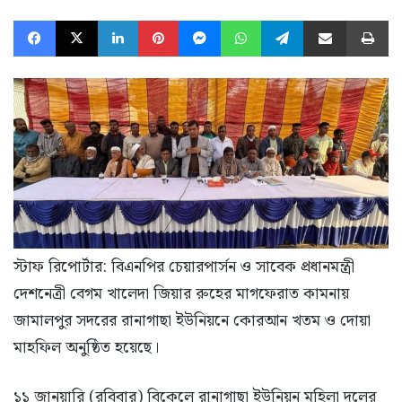
Facebook
X
LinkedIn
Pinterest
Messenger
WhatsApp
Telegram
Share via Email
Pr
স্টাফ রিপোর্টার: বিএনপির চেয়ারপার্সন ও সাবেক প্রধানমন্ত্রী
দেশনেত্রী বেগম খালেদা জিয়ার রুহের মাগফেরাত কামনায়
জামালপুর সদরের রানাগাছা ইউনিয়নে কোরআন খতম ও দোয়া
মাহফিল অনুষ্ঠিত হয়েছে।
১১ জানুয়ারি (রবিবার) বিকেলে রানাগাছা ইউনিয়ন মহিলা দলের