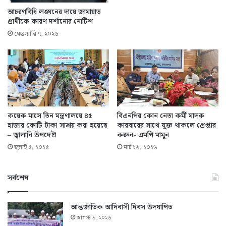
আচরণবিধি লঙ্ঘনের দায়ে জামায়াত
প্রার্থীকে কারণ দর্শানোর নোটিশ
ফেব্রুয়ারি ৭, ২০২৬
কয়েক মাসে তিন মন্ত্রণালয়ে ৪৫
বিএনপির কোন নেতা কর্মী মাদক
হাজার কোটি টাকা সাশ্রয় করা হয়েছে
কারবারের সাথে যুক্ত থাকলে গ্রেপ্তার
– জ্বালানি উপদেষ্টা
করুন- এমপি মামুন
জুলাই ৫, ২০২৫
মার্চ ২৬, ২০২৬
সর্বশেষ
আন্তর্জাতিক আদিবাসী দিবস উদযাপিত
আগস্ট ৯, ২০২৬