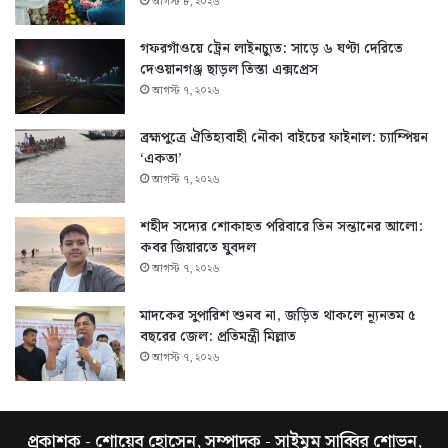
আগস্ট ৮, ২০২৬
গফরগাঁওয়ে ট্রেন লাইনচ্যুত: সাড়ে ৬ ঘণ্টা দেরিতে
দেওয়ানগঞ্জ ছাড়ল তিস্তা এক্সপ্রেস
আগস্ট ৭, ২০২৬
ব্রহ্মপুত্রে ঐতিহ্যবাহী নৌকা বাইচের ফাইনাল: চ্যাম্পিয়ন
‘একতা’
আগস্ট ৭, ২০২৬
শহীদ সদ্যের শোকাহত পরিবারে তিন সন্তানের আলো:
কবর জিয়ারতে যুবদল
আগস্ট ৭, ২০২৬
মাদকের সুপারিশ শুনব না, জড়িত থাকলে ন্যূনতম ৫
বছরের জেল: প্রতিমন্ত্রী মিল্লাত
আগস্ট ৭, ২০২৬
প্রকাশক - শোয়েব হোসেন, সম্পাদক - সাইমুম সাব্বির শোভন,