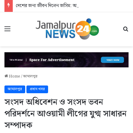
দেশের জন্য জীবন দিলেন জসিম: আশ্রয়হীন শহীদের পরিবার
Menu
Se
Home
/
জামালপুর
জামালপুর
প্রধান খবর
সংসদ অধিবেশন ও সংসদ ভবন
পরিদর্শনে আওয়ামী লীগের যুগ্ম সাধারন
সম্পাদক