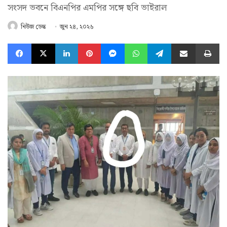
সংসদ ভবনে বিএনপির এমপির সঙ্গে ছবি ভাইরাল
নিউজ ডেস্ক
জুন ২৪, ২০২৬
Facebook
X
LinkedIn
Pinterest
Messenger
WhatsApp
Telegram
Share via Email
Pr