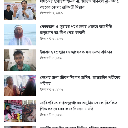
মাদকের সুপারিশ শুনব না, জড়িত থাকলে ন্যূনতম ৫
বছরের জেল: প্রতিমন্ত্রী মিল্লাত
আগস্ট ৭, ২০২৬
কোরআন ও সুন্নাহর পথে চলার প্রত্যয়ে রাজনীতি
ছাড়লেন আ.লীগ নেতা রব্বানী
আগস্ট ৬, ২০২৬
ইয়াবাসহ গ্রেপ্তার স্বেচ্ছাসেবক দল নেতা বহিষ্কার
আগস্ট ৬, ২০২৬
দেশের জন্য জীবন দিলেন জসিম: আশ্রয়হীন শহীদের
পরিবার
আগস্ট ৬, ২০২৬
জাবিপ্রবিতে গণঅভ্যুত্থানের অনুষ্ঠান থেকে বিতর্কিত
শিক্ষকদের বের করে দিলেন এমপি
আগস্ট ৬, ২০২৬