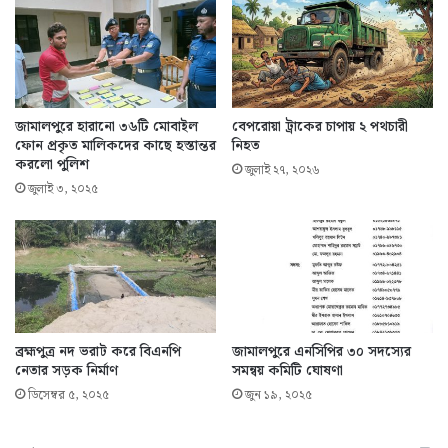
জামালপুরে হারানো ৩৬টি মোবাইল
বেপরোয়া ট্রাকের চাপায় ২ পথচারী
ফোন প্রকৃত মালিকদের কাছে হস্তান্তর
নিহত
করলো পুলিশ
জুলাই ২৭, ২০২৬
জুলাই ৩, ২০২৫
ব্রহ্মপুত্র নদ ভরাট করে বিএনপি
জামালপুরে এনসিপির ৩০ সদস্যের
নেতার সড়ক নির্মাণ
সমন্বয় কমিটি ঘোষণা
ডিসেম্বর ৫, ২০২৫
জুন ১৯, ২০২৫