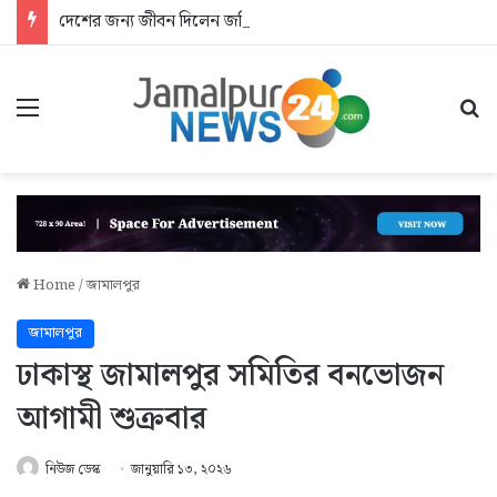
দেশের জন্য জীবন দিলেন জসিম: আশ্রয়হীন শহীদের পরিবার
Menu
Se
Home
/
জামালপুর
জামালপুর
ঢাকাস্থ জামালপুর সমিতির বনভোজন
আগামী শুক্রবার
নিউজ ডেস্ক
জানুয়ারি ১৩, ২০২৬