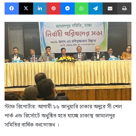
Facebook
X
LinkedIn
Pinterest
Messenger
WhatsApp
Telegram
Share via Email
Pr
স্টাফ রিপোর্টার: আগামী ১৬ জানুয়ারি ঢাকার অদুরে সী শেল
পার্ক এন্ড রির্সোটে অনুষ্ঠিত হতে যাচ্ছে ঢাকাস্থ জামালপুর
সমিতির বার্ষিক বনভোজন ।