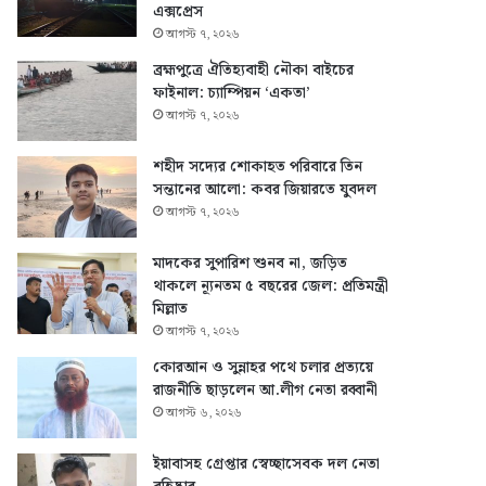
এক্সপ্রেস
আগস্ট ৭, ২০২৬
ব্রহ্মপুত্রে ঐতিহ্যবাহী নৌকা বাইচের
ফাইনাল: চ্যাম্পিয়ন ‘একতা’
আগস্ট ৭, ২০২৬
শহীদ সদ্যের শোকাহত পরিবারে তিন
সন্তানের আলো: কবর জিয়ারতে যুবদল
আগস্ট ৭, ২০২৬
মাদকের সুপারিশ শুনব না, জড়িত
থাকলে ন্যূনতম ৫ বছরের জেল: প্রতিমন্ত্রী
মিল্লাত
আগস্ট ৭, ২০২৬
কোরআন ও সুন্নাহর পথে চলার প্রত্যয়ে
রাজনীতি ছাড়লেন আ.লীগ নেতা রব্বানী
আগস্ট ৬, ২০২৬
ইয়াবাসহ গ্রেপ্তার স্বেচ্ছাসেবক দল নেতা