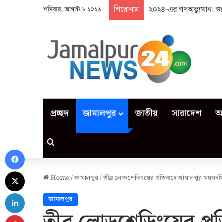
শিরোনাম
২০২৪-এর গণঅভ্যুত্থান: 
শনিবার, আগস্ট ৮ ২০২৬
প্রচ্ছদ
জামালপুর
জাতীয়
সারাদেশ
আ
Search for
Facebook
X
Home
/
জামালপুর
/
তীব্র লোডশেডিংয়ের প্রতিবাদে জামালপুর-ময়মন
LinkedIn
জামালপুর
Pinterest