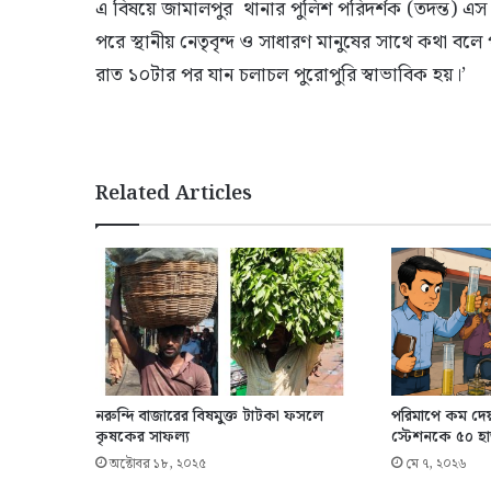
এ বিষয়ে জামালপুর থানার পুলিশ পরিদর্শক (তদন্ত) এস 
পরে স্থানীয় নেতৃবৃন্দ ও সাধারণ মানুষের সাথে কথা বল
রাত ১০টার পর যান চলাচল পুরোপুরি স্বাভাবিক হয়।’
Related Articles
নরুন্দি বাজারের বিষমুক্ত টাটকা ফসলে
পরিমাপে কম দে
কৃষকের সাফল্য
স্টেশনকে ৫০ হা
অক্টোবর ১৮, ২০২৫
মে ৭, ২০২৬