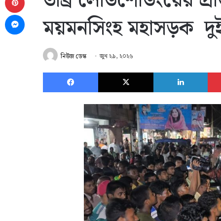
তীব্র লোডশেডিংয়ের প্র
Messenger
ময়মনসিংহ মহাসড়ক দু
নিউজ ডেস্ক
জুন ২৯, ২০২৬
Facebook
X
Link