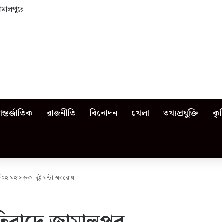
জামালপুরে কী কী ঘটেছিল?
ন্তর্জাতিক
রাজনীতি
বিনোদন
খেলা
তথ্যপ্রযুক্তি
কৃ
সিংহ মহাসড়ক দুই ঘণ্টা অবরোধ