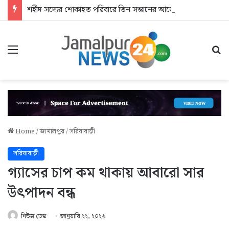
শহীদ সদ্যের শোকাহত পরিবারে তিন সন্তানের আলো: কবর জিয়ারতে যুবদল
Menu
Se
Home
/
জামালপুর
/
সরিষাবাড়ী
সরিষাবাড়ী
গ্যাসের চাপ কম থাকায় আবারো সার
উৎপাদন বন্ধ
নিউজ ডেস্ক
জানুয়ারি ২২, ২০২৬