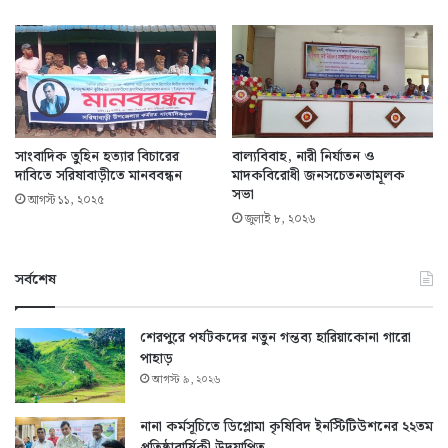
সাংবাদিক তুহিন হত্যার বিচারের
বাল্যবিবাহ, নারী নির্যাতন ও
দাবিতে সরিষাবাড়ীতে মানববন্ধন
মাদকবিরোধী জনসচেতনতামূলক
সভা
আগস্ট ১১, ২০২৫
জুলাই ৮, ২০২৬
সর্বশেষ
শেরপুরে পর্যটকদের নতুন গন্তব্য হারিয়াকোনা গারো
পাহাড়
আগস্ট ৯, ২০২৬
নানা কর্মসূচিতে ডিপ্লোমা কৃষিবিদ ইনস্টিটিউশনের ২২তম
প্রতিষ্ঠাবার্ষিকী উদযাপিত