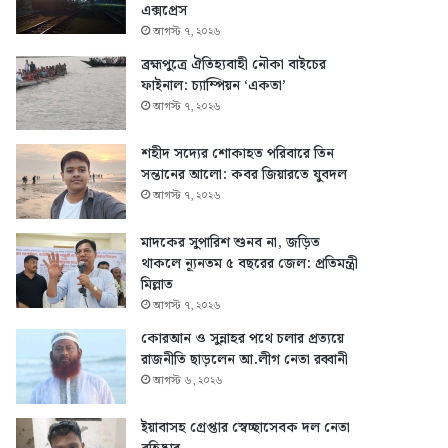
এক্সপ্রেস
আগস্ট ৭, ২০২৬
ব্রহ্মপুত্রে ঐতিহ্যবাহী নৌকা বাইচের
ফাইনাল: চ্যাম্পিয়ন ‘একতা’
আগস্ট ৭, ২০২৬
শহীদ সদ্যের শোকাহত পরিবারে তিন
সন্তানের আলো: কবর জিয়ারতে যুবদল
আগস্ট ৭, ২০২৬
মাদকের সুপারিশ শুনব না, জড়িত
থাকলে ন্যূনতম ৫ বছরের জেল: প্রতিমন্ত্রী
মিল্লাত
আগস্ট ৭, ২০২৬
কোরআন ও সুন্নাহর পথে চলার প্রত্যয়ে
রাজনীতি ছাড়লেন আ.লীগ নেতা রব্বানী
আগস্ট ৬, ২০২৬
ইয়াবাসহ গ্রেপ্তার স্বেচ্ছাসেবক দল নেতা