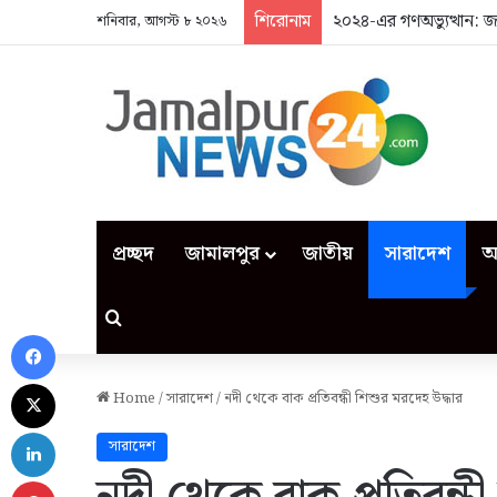
শিরোনাম
২০২৪-এর গণঅভ্যুত্থান: 
শনিবার, আগস্ট ৮ ২০২৬
প্রচ্ছদ
জামালপুর
জাতীয়
সারাদেশ
আ
Search for
Facebook
X
Home
/
সারাদেশ
/
নদী থেকে বাক প্রতিবন্ধী শিশুর মরদেহ উদ্ধার
LinkedIn
সারাদেশ
Pinterest