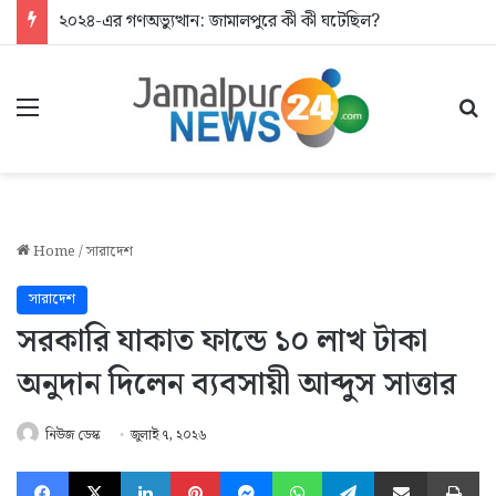
২০২৪-এর গণঅভ্যুত্থান: জামালপুরে কী কী ঘটেছিল?
Menu
Se
Home
/
সারাদেশ
সারাদেশ
সরকারি যাকাত ফান্ডে ১০ লাখ টাকা
অনুদান দিলেন ব্যবসায়ী আব্দুস সাত্তার
নিউজ ডেস্ক
জুলাই ৭, ২০২৬
Facebook
X
LinkedIn
Pinterest
Messenger
WhatsApp
Telegram
Share via Email
Pr