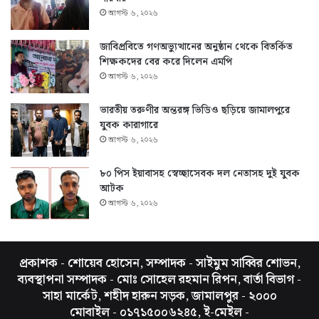
আগস্ট ৬, ২০২৬
জাবিপ্রবিতে গণঅভ্যুত্থানের অনুষ্ঠান থেকে বিতর্কিত
শিক্ষকদের বের করে দিলেন এমপি
আগস্ট ৬, ২০২৬
ভারতীয় তরুণীর অন্তরঙ্গ ভিডিও ছড়িয়ে জামালপুরে
যুবক কারাগারে
আগস্ট ৬, ২০২৬
৮০ পিস ইয়াবাসহ স্বেচ্ছাসেবক দল নেতাসহ দুই যুবক
আটক
আগস্ট ৬, ২০২৬
প্রকাশক - শোয়েব হোসেন, সম্পাদক - সাইমুম সাব্বির শোভন,
ব্যবস্থাপনা সম্পাদক - মোঃ সোহেল রহমান রিপন, বার্তা বিভাগ -
সাহা মার্কেট, শহীদ হারুন সড়ক, জামালপুর - ২০০০
মোবাইল - ০১৭১৫০০৬২৪৫, ই-মেইল -