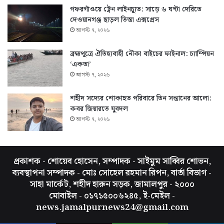
গফরগাঁওয়ে ট্রেন লাইনচ্যুত: সাড়ে ৬ ঘণ্টা দেরিতে
দেওয়ানগঞ্জ ছাড়ল তিস্তা এক্সপ্রেস
আগস্ট ৭, ২০২৬
ব্রহ্মপুত্রে ঐতিহ্যবাহী নৌকা বাইচের ফাইনাল: চ্যাম্পিয়ন
‘একতা’
আগস্ট ৭, ২০২৬
শহীদ সদ্যের শোকাহত পরিবারে তিন সন্তানের আলো:
কবর জিয়ারতে যুবদল
আগস্ট ৭, ২০২৬
প্রকাশক - শোয়েব হোসেন, সম্পাদক - সাইমুম সাব্বির শোভন,
ব্যবস্থাপনা সম্পাদক - মোঃ সোহেল রহমান রিপন, বার্তা বিভাগ -
সাহা মার্কেট, শহীদ হারুন সড়ক, জামালপুর - ২০০০
মোবাইল - ০১৭১৫০০৬২৪৫, ই-মেইল -
news.jamalpurnews24@gmail.com