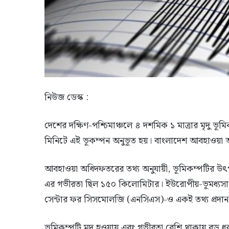
নিউজ ডেস্ক :
দেশের দক্ষিণ-পশ্চিমাঞ্চলে ৪ দশমিক ১ মাত্রার মৃদু ভূ
মিনিটে এই ভূকম্পন অনুভূত হয়। বাংলাদেশ আবহাওয়া
আবহাওয়া অধিদফতরের তথ্য অনুযায়ী, ভূমিকম্পটির উৎপত
এর গভীরতা ছিল ১৫০ কিলোমিটার। ইউরোপীয়-ভূমধ্যসাগরী
সেন্টার ফর সিসমোলজি (এনসিএস)-ও একই তথ্য প্রদা
ভূমিকম্পটি মৃদু হওয়ায় এবং গভীরতা বেশি থাকায় বড় ধ