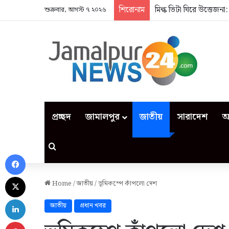
শিরোনাম
মিল্ক ভিটা ঘিরে উত্তেজন
শুক্রবার, আগস্ট ৭ ২০২৬
প্রচ্ছদ
জামালপুর
জাতীয়
সারাদেশ
আ
Search for
Facebook
X
Home
/
জাতীয়
/
ভূমিকম্পে কাঁপলো দেশ
LinkedIn
জাতীয়
প্রধান খবর
Pinterest