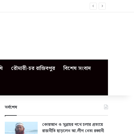
ষি
রৌমারী-চর রাজিবপুর
বিশেষ সংবাদ
সর্বশেষ
কোরআন ও সুন্নাহর পথে চলার প্রত্যয়ে
রাজনীতি ছাড়লেন আ.লীগ নেতা রব্বানী