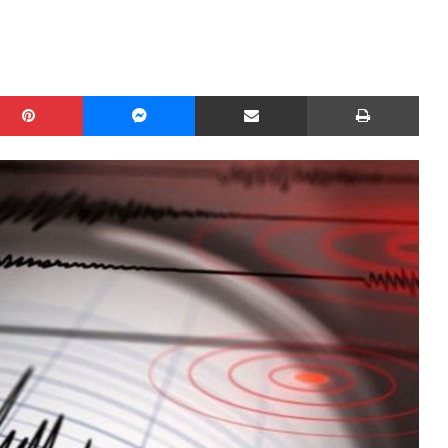
edIn
Pinterest
Messenger
Share via Email
Print