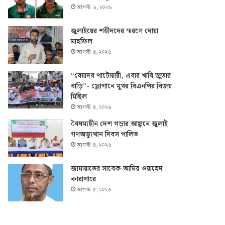
আগস্ট ৬, ২০২৬
জুলাইয়ের শহীদদের স্মরণে দোয়া
মাহফিল
আগস্ট ৫, ২০২৬
“বেয়াদব পাটোয়ারী, এবার খাবি জুতার
বাড়ি”- স্লোগানে মুখর বিএনপির বিজয়
মিছিল
আগস্ট ৫, ২০২৬
বৈষম্যহীন দেশ গড়ার আহ্বানে জুলাই
গণঅভ্যুত্থান দিবস পালিত
আগস্ট ৫, ২০২৬
জামায়াতের সাবেক আমির ওয়াহেদ
কারাগারে
আগস্ট ৫, ২০২৬