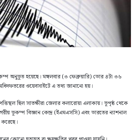
মিকম্প অনুভূত হয়েছে। মঙ্গলবার (৩ ফেব্রুয়ারি) ভোর ৪টা ৩৬
 অধিদফতরের ওয়েবসাইটে এ তথ্য জানানো হয়।
্তিস্থল ছিল সাতক্ষীরা জেলার কলারোয়া এলাকায়। ভূপৃষ্ঠ থেকে
য় ভূকম্প বিজ্ঞান কেন্দ্র (ইএমএসসি) এবং ভারতের ন্যাশনাল
ন করেছে।
রনের কোনো হতাহত বা ক্ষয়ক্ষতির খবর পাওয়া যায়নি।