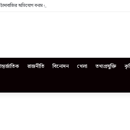
া: চাঁদাবাজির অভিযোগ বনাম ভেজাল দুধের জিডি
ন্তর্জাতিক
রাজনীতি
বিনোদন
খেলা
তথ্যপ্রযুক্তি
কৃ