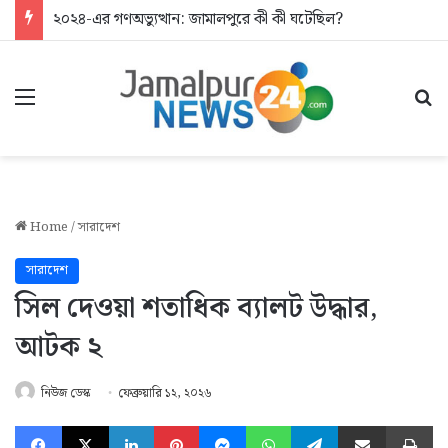
২০২৪-এর গণঅভ্যুত্থান: জামালপুরে কী কী ঘটেছিল?
Menu
Se
Home
/
সারাদেশ
সারাদেশ
সিল দেওয়া শতাধিক ব্যালট উদ্ধার,
আটক ২
নিউজ ডেস্ক
ফেব্রুয়ারি ১২, ২০২৬
Facebook
X
LinkedIn
Pinterest
Messenger
WhatsApp
Telegram
Share via Email
Pr