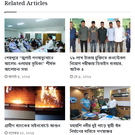
Related Articles
শেরপুরে “জুলাই গণঅভ্যুত্থানে
১৮ লাখ টাকার চুক্তিতে কনস্টেবল
আলেম-ওলামার ভূমিকা” শীর্ষক
নিয়োগ পরীক্ষায় ডিভাইস ব্যবহার,
আলোচনা সভা
আটক ৫
আগস্ট ৪, ২০২৫
মে ৯, ২০২৬
গ্রামীণ ব্যাংকের সাইনবোর্ডে আগুন
মহারশি নদীর দুই পাড়ে স্থায়ী বাঁধ
নির্মাণের দাবিতে গণস্বাক্ষর
নভেম্বর ২০, ২০২৫