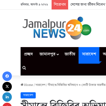
শিরোনাম
দেশের জন্য জীবন দিলেন 
রবিবার, আগস্ট ৯ ২০২৬
প্রচ্ছদ
জামালপুর
জাতীয়
সারাদেশ
আ
Search for
Facebook
X
Home
/
সারাদেশ
/
সীমান্তে বিজিবির অভিযানে ৩ কোটি টাকার ভারতীয়
LinkedIn
সারাদেশ
Pinterest