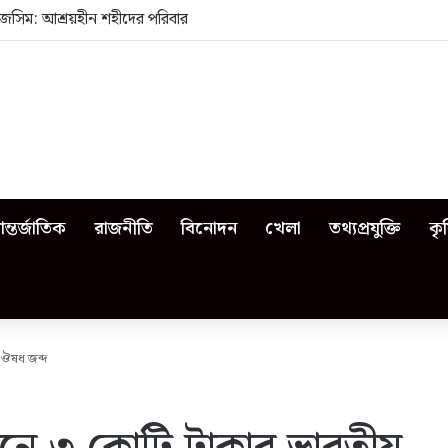
জসিম: আশ্রয়হীন শহীদের পরিবার
ন্তর্জাতিক
রাজনীতি
বিনোদন
খেলা
তথ্যপ্রযুক্তি
কৃ
 ঔষধ জব্দ