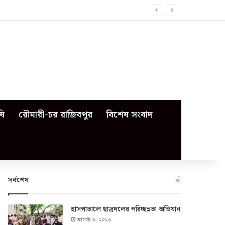
ষি
রৌমারী-চর রাজিবপুর
বিশেষ সংবাদ
সর্বশেষ
হাসপাতালে ছাত্রদলের পরিচ্ছন্নতা অভিযান
আগস্ট ৯, ২০২৬