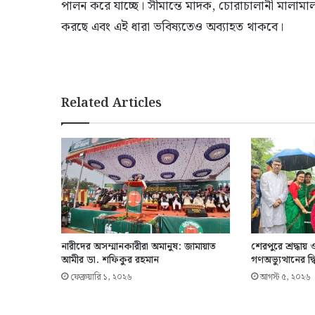
পালন করে যাচ্ছে। সীমান্তে মাদক, চোরাচালানী মালাম
করছে এবং এই ধারা ভবিষ্যতেও অব্যাহত থাকবে।
Related Articles
নারীদের অসম্মানকারীরা অমানুষ: জামায়াত
শেরপুরে শ্রদ্ধা
আমীর ডা. শফিকুর রহমান
গণঅভ্যুত্থানের দ্ব
ফেব্রুয়ারি ১, ২০২৬
আগস্ট ৫, ২০২৬