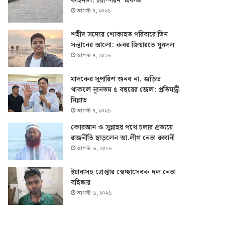
ফাইনাল: চ্যাম্পিয়ন ‘একতা’
আগস্ট ৭, ২০২৬
শহীদ সদ্যের শোকাহত পরিবারে তিন
সন্তানের আলো: কবর জিয়ারতে যুবদল
আগস্ট ৭, ২০২৬
মাদকের সুপারিশ শুনব না, জড়িত
থাকলে ন্যূনতম ৫ বছরের জেল: প্রতিমন্ত্রী
মিল্লাত
আগস্ট ৭, ২০২৬
কোরআন ও সুন্নাহর পথে চলার প্রত্যয়ে
রাজনীতি ছাড়লেন আ.লীগ নেতা রব্বানী
আগস্ট ৬, ২০২৬
ইয়াবাসহ গ্রেপ্তার স্বেচ্ছাসেবক দল নেতা
বহিষ্কার
আগস্ট ৬, ২০২৬