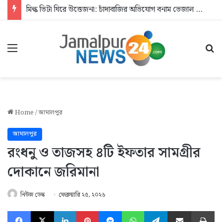
মিল্ক ভিটা ঘিরে উত্তেজনা: চাঁদাবাজির অভিযোগ বনাম ভেজাল দুধের জিডি
Menu
Se
Home
/
জামালপুর
জামালপুর
রংধনু ও তাজসহ ৪টি ইফতার সামগ্রীর
দোকানে জরিমানা
নিউজ ডেস্ক
ফেব্রুয়ারি ২৫, ২০২৬
Facebook
X
LinkedIn
Pinterest
Messenger
WhatsApp
Telegram
Share via Email
Pr