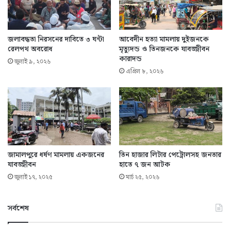
জলাবদ্ধতা নিরসনের দাবিতে ৩ ঘন্টা
আবেদীন হত্যা মামলায় দুইজনকে
রেলপথ অবরোধ
মৃত্যুদন্ড ও তিনজনকে যাবজ্জীবন
কারাদন্ড
জুলাই ৯, ২০২৬
এপ্রিল ৮, ২০২৬
জামালপুরে ধর্ষণ মামলায় একজনের
তিন হাজার লিটার পেট্রোলসহ জনতার
যাবজ্জীবন
হাতে ৭ জন আটক
জুলাই ১৭, ২০২৫
মার্চ ২৫, ২০২৬
সর্বশেষ