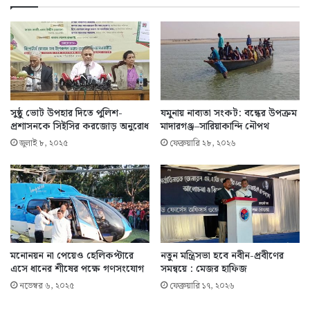
সুষ্ঠু ভোট উপহার দিতে পুলিশ-
যমুনায় নাব্যতা সংকট: বন্ধের উপক্রম
প্রশাসনকে সিইসির করজোড় অনুরোধ
মাদারগঞ্জ–সারিয়াকান্দি নৌপথ
জুলাই ৮, ২০২৫
ফেব্রুয়ারি ২৮, ২০২৬
মনোনয়ন না পেয়েও হেলিকপ্টারে
নতুন মন্ত্রিসভা হবে নবীন-প্রবীণের
এসে ধানের শীষের পক্ষে গণসংযোগ
সমন্বয়ে : মেজর হাফিজ
নভেম্বর ৬, ২০২৫
ফেব্রুয়ারি ১৭, ২০২৬