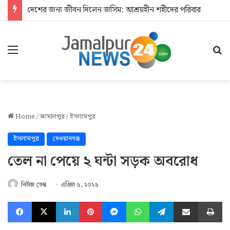
দেশের জন্য জীবন দিলেন জসিম: আশ্রয়হীন শহীদের পরিবার
Menu
Se
Home
/
জামালপুর
/
ইসলামপুর
ইসলামপুর
দেওয়ানগঞ্জ
তেল না পেয়ে ২ ঘন্টা সড়ক অবরোধ
নিউজ ডেস্ক
এপ্রিল ৬, ২০২৬
Facebook
X
LinkedIn
Pinterest
Messenger
WhatsApp
Telegram
Share via Email
Pr