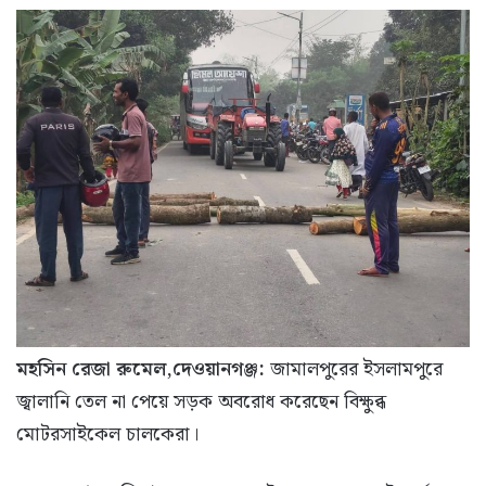
মহসিন রেজা রুমেল,দেওয়ানগঞ্জ:
জামালপুরের ইসলামপুরে
জ্বালানি তেল না পেয়ে সড়ক অবরোধ করেছেন বিক্ষুব্ধ
মোটরসাইকেল চালকেরা।