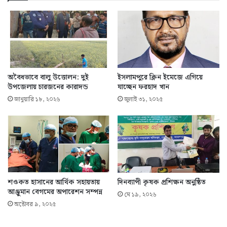
অবৈধভাবে বালু উত্তোলন: দুই
ইসলামপুরে ক্লিন ইমেজে এগিয়ে
উপজেলায় চারজনের কারাদন্ড
যাচ্ছেন ফরহাদ খান
জানুয়ারি ১৮, ২০২৬
জুলাই ৩১, ২০২৫
শওকত হাসানের আর্থিক সহায়তায়
দিনব্যাপী কৃষক প্রশিক্ষন অনুষ্ঠিত
আঞ্জুমান বেগমের অপারেশন সম্পন্ন
মে ১৯, ২০২৬
অক্টোবর ৯, ২০২৫