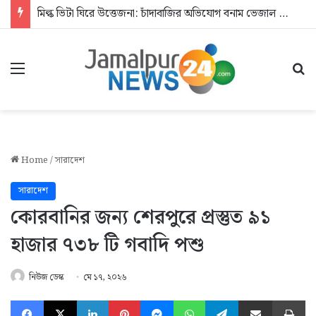
মিল্ক ভিটা ঘিরে উত্তেজনা: চাঁদাবাজির অভিযোগ বনাম ভেজাল দুধের জিডি
Menu
Se
Home
/
সারাদেশ
সারাদেশ
কোরবানির জন্য শেরপুরে প্রস্তুত ৯১
হাজার ৭৩৮ টি গবাদি পশু
নিউজ ডেস্ক
মে ১৭, ২০২৬
Facebook
X
LinkedIn
Pinterest
Messenger
WhatsApp
Telegram
Share via Email
Pr