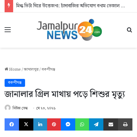
মিল্ক ভিটা ঘিরে উত্তেজনা: চাঁদাবাজির অভিযোগ বনাম ভেজাল দুধের জিডি
Menu
Se
Home
/
জামালপুর
/
বকশীগঞ্জ
বকশীগঞ্জ
জানালার গ্রিল মাথায় পড়ে শিশুর মৃত্যু
নিউজ ডেস্ক
মে ২৩, ২০২৬
Facebook
X
LinkedIn
Pinterest
Messenger
WhatsApp
Telegram
Share via Email
Pr