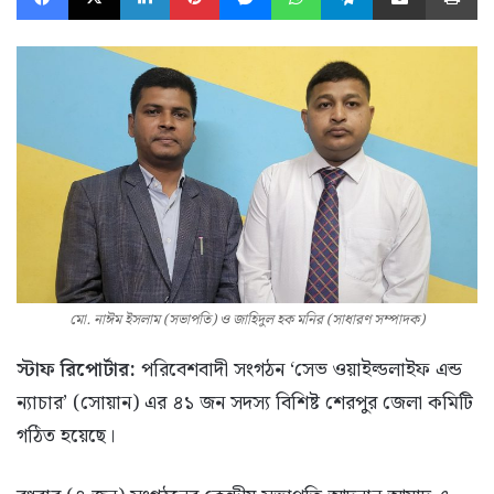
মো. নাঈম ইসলাম (সভাপতি) ও জাহিদুল হক মনির (সাধারণ সম্পাদক)
স্টাফ রিপোর্টার:
পরিবেশবাদী সংগঠন ‘সেভ ওয়াইল্ডলাইফ এন্ড
ন্যাচার’ (সোয়ান) এর ৪১ জন সদস্য বিশিষ্ট শেরপুর জেলা কমিটি
গঠিত হয়েছে।