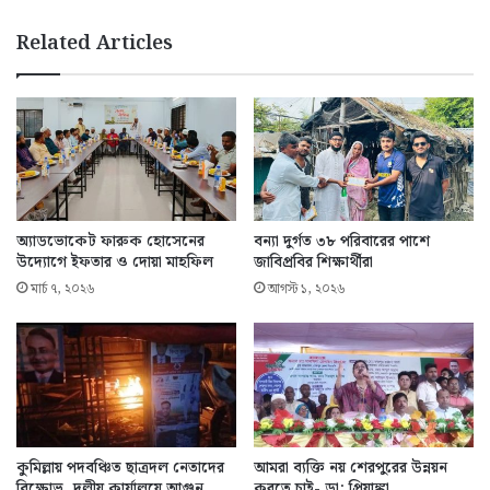
Related Articles
অ্যাডভোকেট ফারুক হোসেনের
বন্যা দুর্গত ৩৮ পরিবারের পাশে
উদ্যোগে ইফতার ও দোয়া মাহফিল
জাবিপ্রবির শিক্ষার্থীরা
মার্চ ৭, ২০২৬
আগস্ট ১, ২০২৬
কুমিল্লায় পদবঞ্চিত ছাত্রদল নেতাদের
আমরা ব্যক্তি নয় শেরপুরের উন্নয়ন
বিক্ষোভ, দলীয় কার্যালয়ে আগুন
করতে চাই- ডা: প্রিয়াঙ্কা