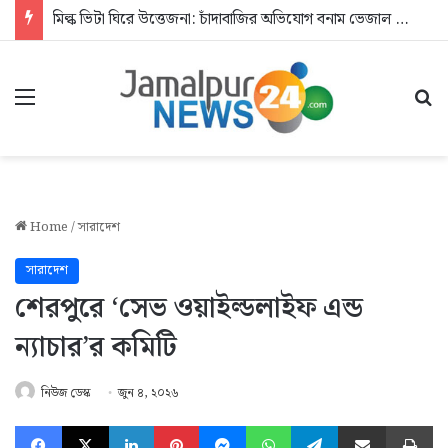
মিল্ক ভিটা ঘিরে উত্তেজনা: চাঁদাবাজির অভিযোগ বনাম ভেজাল দুধের জিডি
Menu
Se
Home
/
সারাদেশ
সারাদেশ
শেরপুরে ‘সেভ ওয়াইল্ডলাইফ এন্ড
ন্যাচার’র কমিটি
নিউজ ডেস্ক
জুন ৪, ২০২৬
Facebook
X
LinkedIn
Pinterest
Messenger
WhatsApp
Telegram
Share via Email
Pr