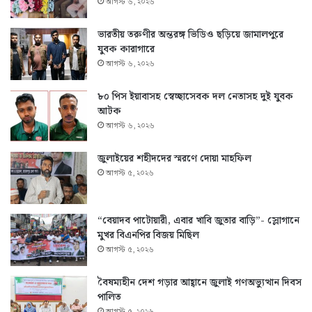
আগস্ট ৬, ২০২৬
ভারতীয় তরুণীর অন্তরঙ্গ ভিডিও ছড়িয়ে জামালপুরে
যুবক কারাগারে
আগস্ট ৬, ২০২৬
৮০ পিস ইয়াবাসহ স্বেচ্ছাসেবক দল নেতাসহ দুই যুবক
আটক
আগস্ট ৬, ২০২৬
জুলাইয়ের শহীদদের স্মরণে দোয়া মাহফিল
আগস্ট ৫, ২০২৬
“বেয়াদব পাটোয়ারী, এবার খাবি জুতার বাড়ি”- স্লোগানে
মুখর বিএনপির বিজয় মিছিল
আগস্ট ৫, ২০২৬
বৈষম্যহীন দেশ গড়ার আহ্বানে জুলাই গণঅভ্যুত্থান দিবস
পালিত
আগস্ট ৫, ২০২৬