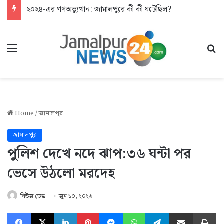
২০২৪-এর গণঅভ্যুত্থান: জামালপুরে কী কী ঘটেছিল?
Menu
Se
Home
/
জামালপুর
জামালপুর
পুলিশ দেখে নদে ঝাপ:৩৬ ঘন্টা পর
ভেসে উঠলো মরদেহ
নিউজ ডেস্ক
জুন ১০, ২০২৬
Facebook
X
LinkedIn
Pinterest
Messenger
WhatsApp
Telegram
Share via Email
Pr