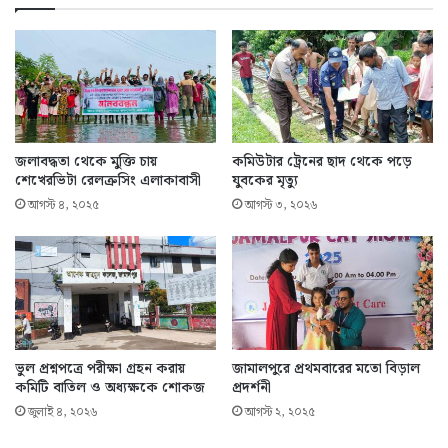
জলাবদ্ধতা থেকে মুক্তি চায়
কমিউটার ট্রেনের ছাদ থেকে পড়ে
শেখেরভিটা রেলক্রসিং এলাকাবাসী
যুবকের মৃত্যু
আগস্ট ৪, ২০২৫
আগস্ট ৩, ২০২৬
ভুল প্রশ্নপত্রে পরীক্ষা গ্রহন করায়
জামালপুরে প্রথমবারের মতো বিড়াল
কমিটি বাতিল ও অধ্যক্ষকে শোকজ
প্রদর্শনী
জুলাই ৪, ২০২৬
আগস্ট ২, ২০২৫