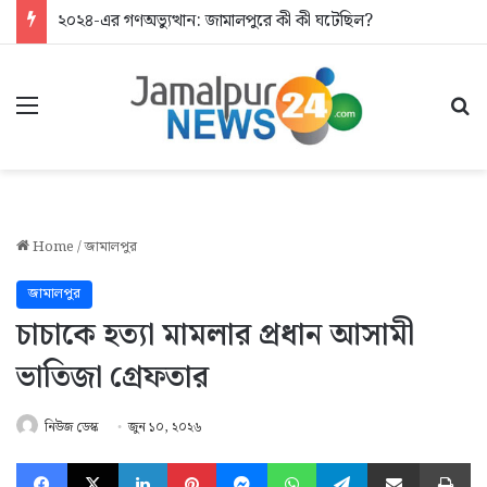
২০২৪-এর গণঅভ্যুত্থান: জামালপুরে কী কী ঘটেছিল?
Menu
Se
Home
/
জামালপুর
জামালপুর
চাচাকে হত্যা মামলার প্রধান আসামী
ভাতিজা গ্রেফতার
নিউজ ডেস্ক
জুন ১০, ২০২৬
Facebook
X
LinkedIn
Pinterest
Messenger
WhatsApp
Telegram
Share via Email
Pr