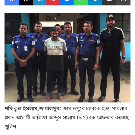
শফিকুল ইসলাম,জামালপুর:
জামালপুরে চাচাকে হত্যা মামলার
প্রধান আসামী ভাতিজা আব্দুস সালাম (৩৯) কে গ্রেফতার করেছে
পুলিশ।