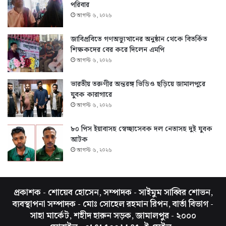
পরিবার
আগস্ট ৬, ২০২৬
জাবিপ্রবিতে গণঅভ্যুত্থানের অনুষ্ঠান থেকে বিতর্কিত
শিক্ষকদের বের করে দিলেন এমপি
আগস্ট ৬, ২০২৬
ভারতীয় তরুণীর অন্তরঙ্গ ভিডিও ছড়িয়ে জামালপুরে
যুবক কারাগারে
আগস্ট ৬, ২০২৬
৮০ পিস ইয়াবাসহ স্বেচ্ছাসেবক দল নেতাসহ দুই যুবক
আটক
আগস্ট ৬, ২০২৬
প্রকাশক - শোয়েব হোসেন, সম্পাদক - সাইমুম সাব্বির শোভন,
ব্যবস্থাপনা সম্পাদক - মোঃ সোহেল রহমান রিপন, বার্তা বিভাগ -
সাহা মার্কেট, শহীদ হারুন সড়ক, জামালপুর - ২০০০