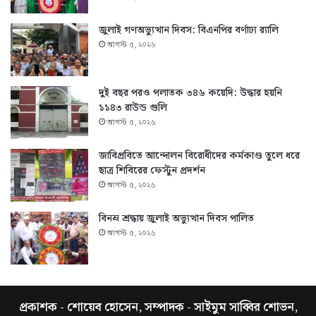
জুলাই গণঅভ্যুত্থান দিবস: বিএনপির বর্ণাঢ্য র‍্যালি
আগস্ট ৫, ২০২৬
দুই বছর পরও পলাতক ৩৪৬ কয়েদি: উদ্ধার হয়নি
১১৪৩ রাউন্ড গুলি
আগস্ট ৫, ২০২৬
জাবিপ্রবিতে আন্দোলন বিরোধীদের কর্মকাণ্ড তুলে ধরে
ছাত্র শিবিরের ফেস্টুন প্রদর্শন
আগস্ট ৫, ২০২৬
বিনম্র শ্রদ্ধায় জুলাই অভ্যুত্থান দিবস পালিত
আগস্ট ৫, ২০২৬
প্রকাশক - শোয়েব হোসেন, সম্পাদক - সাইমুম সাব্বির শোভন,